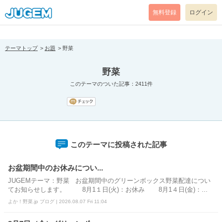
[pear_error: message="Success" code=0 mode=return level=notice
prefix="" info=""]
無料登録
ログイン
テーマトップ
お題
野菜
野菜
このテーマのついた記事：2411件
このテーマに投稿された記事
お盆期間中のお休みについ...
JUGEMテーマ：野菜 お盆期間中のグリーンボックス野菜配達につい
てお知らせします。 8月1１日(火)：お休み 8月1４日(金)：...
よか！野菜.jp ブログ | 2026.08.07 Fri 11:04