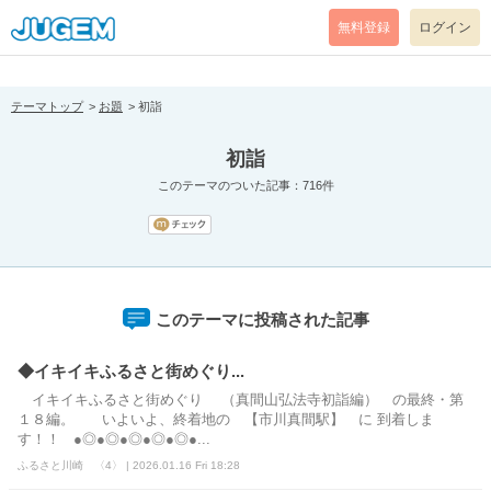
[pear_error: message="Success" code=0 mode=return level=notice
prefix="" info=""]
無料登録
ログイン
テーマトップ
お題
初詣
初詣
このテーマのついた記事：716件
このテーマに投稿された記事
◆イキイキふるさと街めぐり...
イキイキふるさと街めぐり （真間山弘法寺初詣編） の最終・第
１８編。 いよいよ、終着地の 【市川真間駅】 に 到着しま
す！！ ●◎●◎●◎●◎●◎●...
ふるさと川崎 〈4〉 | 2026.01.16 Fri 18:28