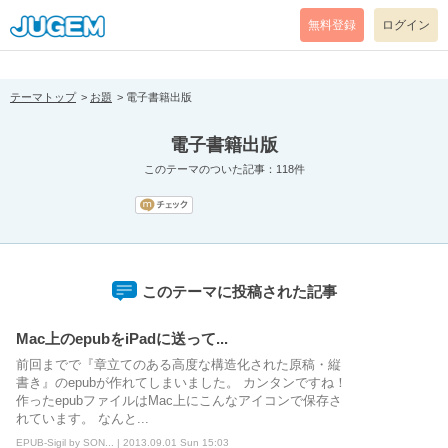
[pear_error: message="Success" code=0 mode=return level=notice
prefix="" info=""]
無料登録
ログイン
テーマトップ
お題
電子書籍出版
電子書籍出版
このテーマのついた記事：118件
このテーマに投稿された記事
Mac上のepubをiPadに送って...
前回までで『章立てのある高度な構造化された原稿・縦
書き』のepubが作れてしまいました。 カンタンですね！
作ったepubファイルはMac上にこんなアイコンで保存さ
れています。 なんと...
EPUB-Sigil by SON... | 2013.09.01 Sun 15:03