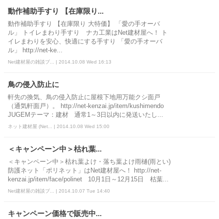
動作補助手すり 【在庫限り...
動作補助手すり 【在庫限り 大特価】 「愛の手オーバ
ル」 トイレまわり手すり ナカ工業はNet建材屋へ！ ト
イレまわりを安心、快適にする手すり 「愛の手オーバ
ル」 http://net-ke...
Net建材屋の雑談ブ... | 2014.10.08 Wed 16:13
鳥の侵入防止に
軒先の換気、鳥の侵入防止に屋根下地用万能クシ面戸
（通気軒面戸）。 http://net-kenzai.jp/item/kushimendo
JUGEMテーマ：建材 通常1～3日以内に発送いたし...
ネット建材屋 (Net... | 2014.10.08 Wed 15:00
＜キャンペーン中＞枯れ葉...
＜キャンペーン中＞枯れ葉よけ・落ち葉よけ雨樋(雨とい)
防護ネット「ポリネット」はNet建材屋へ！ http://net-
kenzai.jp/item/face/polinet 10月1日～12月15日 枯葉...
Net建材屋の雑談ブ... | 2014.10.07 Tue 14:40
キャンペーン価格で販売中...