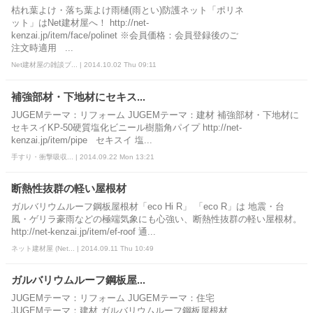
枯れ葉よけ・落ち葉よけ雨樋(雨とい)防護ネット「ポリネ
ット」はNet建材屋へ！ http://net-
kenzai.jp/item/face/polinet ※会員価格：会員登録後のご
注文時適用 ...
Net建材屋の雑談ブ... | 2014.10.02 Thu 09:11
補強部材・下地材にセキス...
JUGEMテーマ：リフォーム JUGEMテーマ：建材 補強部材・下地材に
セキスイKP-50硬質塩化ビニール樹脂角パイプ http://net-
kenzai.jp/item/pipe セキスイ 塩...
手すり・衝撃吸収... | 2014.09.22 Mon 13:21
断熱性抜群の軽い屋根材
ガルバリウムルーフ鋼板屋根材「eco Hi R」 「eco R」は 地震・台
風・ゲリラ豪雨などの極端気象にも心強い、断熱性抜群の軽い屋根材。
http://net-kenzai.jp/item/ef-roof 通...
ネット建材屋 (Net... | 2014.09.11 Thu 10:49
ガルバリウムルーフ鋼板屋...
JUGEMテーマ：リフォーム JUGEMテーマ：住宅
JUGEMテーマ：建材 ガルバリウムルーフ鋼板屋根材