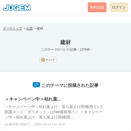
[pear_error: message="Success" code=0 mode=return level=notice
prefix="" info=""]
無料登録
ログイン
テーマトップ
お題
建材
建材
このテーマのついた記事：1376件
このテーマに投稿された記事
＜キャンペーン中＞枯れ葉...
＜キャンペーン中＞枯れ葉よけ・落ち葉よけ雨樋(雨とい)
防護ネット「ポリネット」はNet建材屋へ！ ＜キャンペー
ン中＞枯れ葉よけ・落ち葉よけ雨樋(雨...
Net建材屋の雑談ブ... | 2014.10.14 Tue 16:47