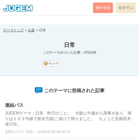
[pear_error: message="Success" code=0 mode=return level=notice
prefix="" info=""]
無料登録
ログイン
テーマトップ
お題
日常
日常
このテーマのついた記事：47915件
このテーマに投稿された記事
連結バス
JUGEMテーマ：日常 昨日のこと。 大阪に午後から用事があり、帰
りは１６３号線で奈良方面に 抜けて帰りました。 ちょうど京都府木
津川市...
京秀のブログ（別荘） | 2026.05.30 Sat 07:31