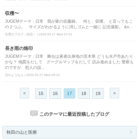
収穫〜
JUGEMテーマ：日常 我が家の佐藤錦。 何と、収穫。 と言ってもこ
の２つぶ。 サイズがわかるように消しゴムと一緒に 記念撮影。 &n...
京秀のブログ（別荘） | 2026.05.27 Wed 07:01
長き雨の烙印
JUGEMテーマ：日常 舞台は著者出身地の茨木県 どうも水戸市あたり
かな？ 地図をだして グーグルマップをだして 読み進めました 警察も
のですが 犯人の設...
石のような人 | 2026.05.27 Wed 05:12
<
>
15
16
17
18
19
このテーマに最近投稿したブログ
秋田の山と医療