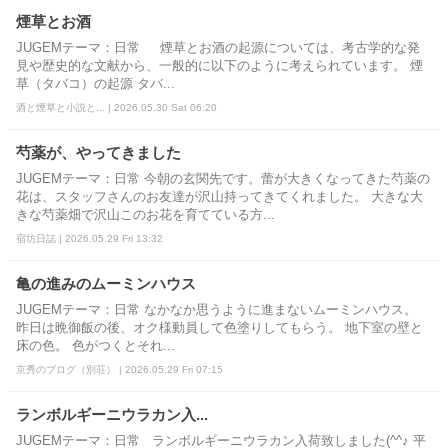
煙草とお酒
JUGEMテーマ：日常 煙草とお酒の起源については、考古学的な発
見や歴史的な文献から、一般的に以下のように考えられています。 煙
草（タバコ）の起源 タバ...
酒と煙草と小説と... | 2026.05.30 Sat 06:20
芍薬が、やってきました
JUGEMテーマ：日常 今朝の玄関先です。蕾が大きくなってきた芍薬の
花は、スタッフさんのお友達が沢山持ってきてくれました。 大きな大
きな芍薬畑で沢山このお花を育てている方...
宿坊日誌 | 2026.05.29 Fri 13:32
亀の進みのムーミンハウス
JUGEMテーマ：日常 なかなか思うように進まないムーミンハウス。
昨日は晩御飯の後、オク様動員して色塗りしてもらう。 地下室の壁と
床の色。 色がつくとそれ...
京秀のブログ（別荘） | 2026.05.29 Fri 07:15
ランボルギーニウラカン入...
JUGEMテーマ：日常 ランボルギーニウラカン入荷致しました(^^♪ 平