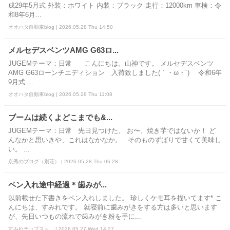
成29年5月式 外装：ホワイト 内装：ブラック 走行：12000km 車検：令
和8年6月...
オオハタ自動車blog | 2026.05.28 Thu 14:50
メルセデスベンツAMG G63ロ...
JUGEMテーマ：日常 こんにちは。山神です。 メルセデスベンツ
AMG G63ローンチエディション 入荷致しました(｀・ω・´)ゞ 令和6年
9月式 ...
オオハタ自動車blog | 2026.05.28 Thu 11:08
ブームは続くよどこまでも&...
JUGEMテーマ：日常 先日見つけた。 お〜、焼き芋ではないか！ ど
んなかと思いきや、これはなかなか。 そのものずばりで甘くて美味し
い。 ...
京秀のブログ（別荘） | 2026.05.28 Thu 06:28
ペン入れ途中経過＊歯みが...
以前載せた下書きをペン入れしました。 珍しくケモ耳を描いてます* こ
んにちは、すみれです。 就寝前に歯みがきをする方は多いと思います
が、先日いつもの流れで歯みがき粉を手に...
すみれチップス～... | 2026.05.27 Wed 14:27