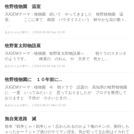
牧野植物園 温室
JUGEMテーマ：植物園 続いて やってきました 牧野植物園 温
室。 ここに来て 南国 パラダイスという 鮮やかな花の数々。
...
あおちゃんの釣り... | 2024.03.09 Sat 13:30
牧野富太郎物語展
JUGEMテーマ：植物園 牧野富太郎物語展へ 朝ドラのスタジオ
のようです。 峰屋の のれん や 天井で 乾かし...
あおちゃんの釣り... | 2024.03.09 Sat 13:18
牧野植物園に １０年前に...
JUGEMテーマ：植物園 今 朝ドラで 話題の 高知県の牧野植物園
に 一度 いってみたい と 思っておりましたが ブログを整理して
おりますと 子供が 小さいときの ...
あおちゃんの釣り... | 2023.08.21 Mon 12:32
無自覚迷路 滅
裕幸『戦争じゃ！戦争じゃ！忘れられるのかよ？俺のチンポ。期待しち
ゃったかー？シャブ漬けのヤリマン淫女。気が狂ってるお前はイカれて