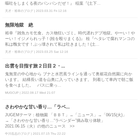
嘔吐をしまくる夜のパンパンだぜ！』 稲葉『(土下...
天才・裕幸のブログ | 2023.03.31 Fri 12:16
無限地獄 絶
裕幸『雑魚カモ乞食。カス物狂いゴミ。時代遅れデブ地獄。やーい！や
ーい！イジメられっ子！(桂を殴りまくる)』 桂『ヘタレで腐れマンコの
私は醜女です！ぶっ壊されて私は吐きました！(土...
天才・裕幸のブログ | 2023.03.25 Sat 12:16
出雲を目指す旅２日目２・...
鬼無里の中心地から ブナと水芭蕉ラインを通って奥裾花自然園に向か
います。 結構長い道を山奥に入っていきます。 到着して車内で朝ご飯
を食べました。 バスに乗っ...
MUGCUP | 2022.08.17 Wed 21:07
さわやかな甘い香り…「ラベ...
JUGEMテーマ：植物園 「ＢＢＴ」→「ニュース」→「06/15(火)」
→「さわやかな甘い香り…“ラベンダー”摘み取り体験」
2021.06.15（火）の他のニュース >>
中川岳志のブログ | 2021.07.15 Thu 22:22