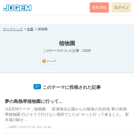
[pear_error: message="Success" code=0 mode=return level=notice
prefix="" info=""]
無料登録
ログイン
テーマトップ
全般
植物園
植物園
このテーマのついた記事：232件
このテーマに投稿された記事
夢の島熱帯植物園に行って...
JUGEMテーマ：植物園 若洲海浜公園からの最後の目的地 夢の島熱
帯植物園 行けそうで行けない場所でしたが やっと行って来ました。 新
木場の駅か...
この瞬間 | 2025.07.06 Sun 19:46