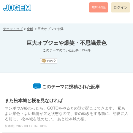
[pear_error: message="Success" code=0 mode=return level=notice
prefix="" info=""]
無料登録
ログイン
テーマトップ
全般
巨大オブジェや爆...
巨大オブジェや爆笑・不思議景色
このテーマのついた記事：247件
このテーマに投稿された記事
また松本城と桜を見なければ
マンボウが終わったら、GOTOをやるとの話が聞こえてきます。 私も
よい景色・よい風情が欠乏状態なので、春の動きをする前に、初夏に入
る前に、 松本城を眺めたい。 あと松本城の桜。 ...
松本城 | 2022.03.17 Thu 18:39