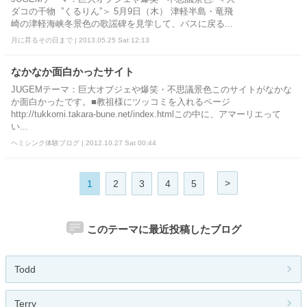
ダコの干物 ”くるりん”＞ 5月9日（木） 津軽半島・竜飛
崎の津軽海峡冬景色の歌謡碑を見学して、バスに戻る...
月に昇るその日まで | 2013.05.25 Sat 12:13
なかなか面白かったサイト
JUGEMテーマ：巨大オブジェや爆笑・不思議景色このサイトがなかな
か面白かったです。■教祖様にツッコミを入れるページ
http://tukkomi.takara-bune.net/index.htmlこの中に、アマーリエって
い...
ヘミシンク体験ブログ | 2012.10.27 Sat 00:44
>
1
2
3
4
5
このテーマに最近投稿したブログ
Todd
Terry