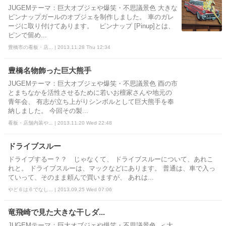
JUGEMテーマ：巨大オブジェや爆笑・不思議景色 大きな
ピンナップガールのオブジェを制作しました。 車のガレ
ージに取り付けてあります。 ピンナップ [Pinup]とは、
ピンで留め...
豊橋市の看板・店... | 2013.11.28 Thu 12:34
豊橋名物飾った巨大熊手
JUGEMテーマ：巨大オブジェや爆笑・不思議景色 酉の市
とまちなかを活性させるために若いお檀家さんや地元の
青年会、 有志が立ち上がりシンボルとして巨大熊手を奉
納しました。 今回その製...
看板・店舗内装や... | 2013.11.20 Wed 22:48
ドライブスルー
ドライブするー？？ じゃなくて、 ドライブスルーについて、あれこ
れと。 ドライブスルーは、マックなどにあります。 普通は、車で入っ
ていって、そのまま頼んで買いますが、 あれは...
やど６は６でなし... | 2013.09.25 Wed 07:06
竜飛崎で見た大きな干しダ...
JUGEMテーマ：巨大オブジェや爆笑・不思議景色. ＜大