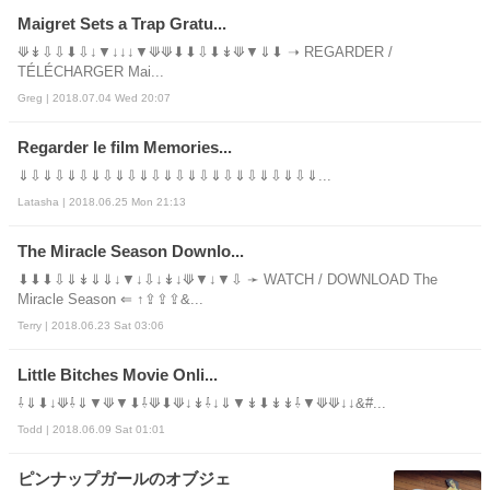
Maigret Sets a Trap Gratu...
⟱↡⇩⇩⬇⇩↓▼↓↓↓▼⟱⟱⬇⬇⇩⬇↡⟱▼⇓⬇ ➝ REGARDER /
TÉLÉCHARGER Mai...
Greg | 2018.07.04 Wed 20:07
Regarder le film Memories...
⇓⇩⇓⇩⇓⇩⇓⇩⇓⇩⇓⇩⇓⇩⇓⇩⇓⇩⇓⇩⇓⇩⇓⇩⇓...
Latasha | 2018.06.25 Mon 21:13
The Miracle Season Downlo...
⬇⬇⬇⇩⇓↡⇓⇓↓▼↓⇩↓↡↓⟱▼↓▼⇩ ➛ WATCH / DOWNLOAD The
Miracle Season ⇐ ↑⇪⇪⇪&...
Terry | 2018.06.23 Sat 03:06
Little Bitches Movie Onli...
⇩⇓⬇↓⟱⇩⇓▼⟱▼⬇⇩⟱⬇⟱↓↡⇩↓⇓▼↡⬇↡↡⇩▼⟱⟱↓↓&#...
Todd | 2018.06.09 Sat 01:01
ピンナップガールのオブジェ