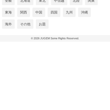
全般
北海道
東北
甲信越
北陸
関東
東海
関西
中国
四国
九州
沖縄
海外
その他
お題
© 2026
JUGEM
Some Rights Reserved.