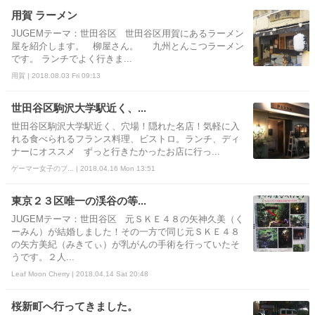
用賀 ラーメン
JUGEMテーマ：世田谷区 世田谷区用賀にあるラーメン
屋を紹介します。 柳屋さん。 九州とんこつラーメン
です。 ランチでよく行きま...
用賀 | 2018.08.03 Fri 09:13
世田谷区駒沢大学駅近く、...
世田谷区駒沢大学駅近く、穴場！隠れた名店！気軽に入
れる食べられるフランス料理、ビストロ。ランチ、ディ
ナーにオススメ ずっと行きたかったお店に行っ...
ゲーマー女子のプ... | 2018.04.16 Mon 13:51
東京２３区唯一の渓谷の等...
JUGEMテーマ：世田谷区 元ＳＫＥ４８の矢神久美（く
ーみん）が結婚しました！その一方で同じ元ＳＫＥ４８
の矢方美紀（みきてぃ）が乳がんの手術を行っていたそ
うです。２人...
Leaf Moon Cherry | 2018.04.14 Sat 20:48
桜新町へ行ってきました。