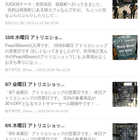
JUGEMテーマ：世田谷区 桜新町へ行ってきました。
目的は桜新町にある猫カフェなんですが、 ちょっと街
をぶらりぶらりしたりして...
名前のない猫 | 2016.11.12 Sat 22:50
10/8 木曜日 アトリエショ...
PeachBloomの入澤です。 10/8水曜日 アトリエショップ
の営業日です 涼しくなってきましたので、住宅地ど真ん
中のPeachBloomのアトリエショップにも お客様がよく
お立ち寄りになっ...
帽子専門店 【Peac... | 2015.10.08 Thu 11:28
8/7 金曜日 アトリエショッ...
「8/7 金曜日 アトリエショップの営業日です」 本日ア
トリエショップの営業日です。 店内の春夏商品が
30％OFFとなるラストサマーセール開催中です！ ...
帽子専門店 【Peac... | 2015.08.07 Fri 11:05
8/6 木曜日 アトリエショッ...
「8/6 木曜日 アトリエショップの営業日です」 本日ア
トリエショップの営業日です。 店内の春夏商品が