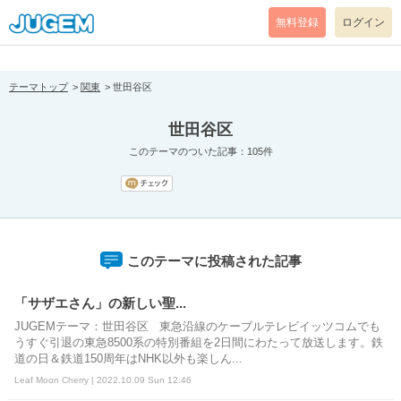
[pear_error: message="Success" code=0 mode=return level=notice
prefix="" info=""]
無料登録
ログイン
テーマトップ
関東
世田谷区
世田谷区
このテーマのついた記事：105件
このテーマに投稿された記事
「サザエさん」の新しい聖...
JUGEMテーマ：世田谷区 東急沿線のケーブルテレビイッツコムでも
うすぐ引退の東急8500系の特別番組を2日間にわたって放送します。鉄
道の日＆鉄道150周年はNHK以外も楽しん...
Leaf Moon Cherry | 2022.10.09 Sun 12:46