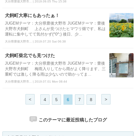
大分県豊後大野市... | 2019.09.05 Thu 15:38
犬飼町大寒にもあったぁ！
JUGEMテーマ：大分県豊後大野市 JUGEMテーマ：豊後
大野市犬飼町 上さんが見つけたヒマワリ畑です、私は
運転に集中してて気付かず(^0^;) 後日、少...
大分県豊後大野市... | 2019.07.20 Sat 06:38
犬飼町柴北でも見つけた
JUGEMテーマ：大分県豊後大野市 JUGEMテーマ：豊後
大野市犬飼町 梅雨入りしてから雨がよく降ります、三
重町では激しく降る雨は少ないので助かってま...
大分県豊後大野市... | 2019.07.01 Mon 08:44
<
>
4
5
6
7
8
このテーマに最近投稿したブログ