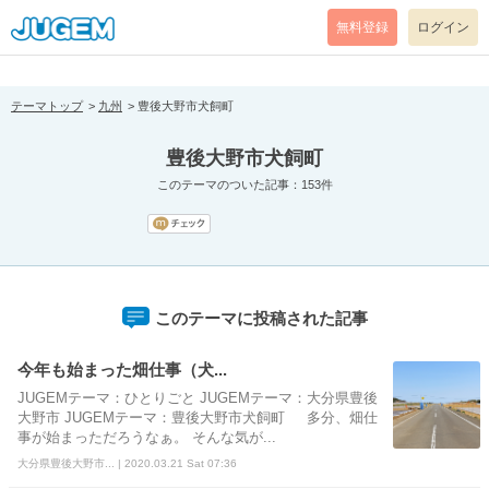
[pear_error: message="Success" code=0 mode=return level=notice
prefix="" info=""]
無料登録
ログイン
テーマトップ
九州
豊後大野市犬飼町
豊後大野市犬飼町
このテーマのついた記事：153件
このテーマに投稿された記事
今年も始まった畑仕事（犬...
JUGEMテーマ：ひとりごと JUGEMテーマ：大分県豊後
大野市 JUGEMテーマ：豊後大野市犬飼町 多分、畑仕
事が始まっただろうなぁ。 そんな気が...
大分県豊後大野市... | 2020.03.21 Sat 07:36