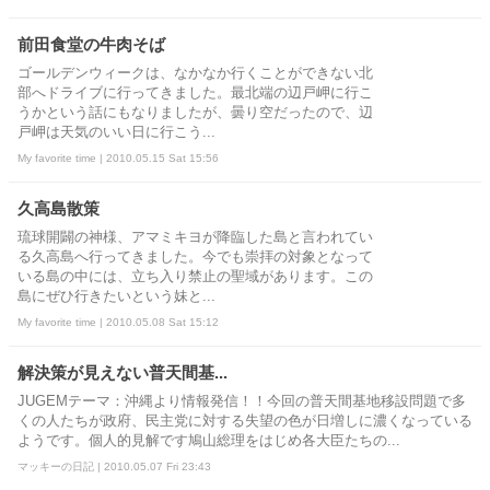
前田食堂の牛肉そば
ゴールデンウィークは、なかなか行くことができない北
部へドライブに行ってきました。最北端の辺戸岬に行こ
うかという話にもなりましたが、曇り空だったので、辺
戸岬は天気のいい日に行こう...
My favorite time | 2010.05.15 Sat 15:56
久高島散策
琉球開闢の神様、アマミキヨが降臨した島と言われてい
る久高島へ行ってきました。今でも崇拝の対象となって
いる島の中には、立ち入り禁止の聖域があります。この
島にぜひ行きたいという妹と...
My favorite time | 2010.05.08 Sat 15:12
解決策が見えない普天間基...
JUGEMテーマ：沖縄より情報発信！！今回の普天間基地移設問題で多
くの人たちが政府、民主党に対する失望の色が日増しに濃くなっている
ようです。個人的見解です鳩山総理をはじめ各大臣たちの...
マッキーの日記 | 2010.05.07 Fri 23:43