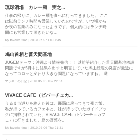
琉球酒場 カレー麺 実之...
仕事の帰りに、カレー麺を食べに行ってきました。 ここ
は以前ランチ時間も営業していたのですが、いつ頃から
か夜の営業のみになったようです。個人的にはランチ時
間にも営業して頂きたいな...
My favorite time | 2010.05.07 Fri 21:35
鳩山首相と普天間基地
JUGEMテーマ：沖縄より情報発信！！ 以前芋紹介した普天間基地移設
問題ですが5月中に結果を出すと明言していた鳩山総理の発言が最近に
なってコロッと変わり大きな問題になっていますね。 選...
マッキーの日記 | 2010.05.06 Thu 22:54
VIVACE CAFE（ビバーチェカ...
うるま市巡りを終えた後は、那覇に戻ってきて夜ご飯。
私が持っているカフェ本と、妹が持っていたガイドブッ
クに掲載されていた、VIVACE CAFE（ビバーチェカフ
ェ）に行きました。島の野菜を...
My favorite time | 2010.05.06 Thu 21:31