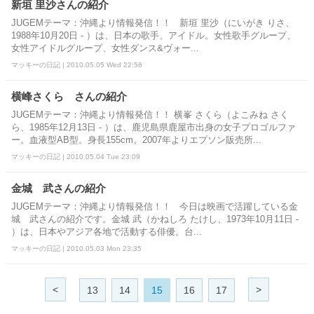
新垣 里沙さんの紹介
JUGEMテーマ：沖縄より情報発信！！ 新垣 里沙（にいがき りさ、
1988年10月20日 - ）は、日本の歌手、アイドル。女性歌手グループ、
女性アイドルグループ、女性ダンス&ヴォー...
マッキーの日記 | 2010.05.05 Wed 22:56
横峰さくら さんの紹介
JUGEMテーマ：沖縄より情報発信！！ 横峯 さくら（よこみね さく
ら、1985年12月13日 - ）は、鹿児島県鹿屋市出身の女子プロゴルファ
ー。血液型AB型。身長155cm。2007年よりエプソン販売所...
マッキーの日記 | 2010.05.04 Tue 23:09
金城 武さんの紹介
JUGEMテーマ：沖縄より情報発信！！ 今日は映画で活躍している金
城 武さんの紹介です。金城 武（かねしろ たけし、1973年10月11日 -
）は、日本やアジア各地で活動する俳優。台...
マッキーの日記 | 2010.05.03 Mon 23:35
<
>
13
14
15
16
17