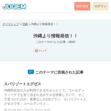
[pear_error: message="Success" code=0 mode=return level=notice
prefix="" info=""]
無料登録
ログイン
テーマトップ
沖縄
沖縄より情報発信！！
沖縄より情報発信！！
このテーマのついた記事：280件
このテーマに投稿された記事
スパリゾートエグゼス
沖縄県在住の人が利用できるちゅらとくで、ゴールデン
ウィークでも安く泊まれるホテルを特集していて、そこ
で見つけたのが、食事なしの1泊プラン。スパリゾートエ
グゼスです。ゴールデンウィ...
My favorite time | 2010.05.16 Sun 18:03