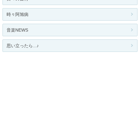
時々阿旭病
音楽NEWS
思い立ったら...♪
水瓶座の憂い 2 Melancholy of Aq...
関連カテゴリー
全般
邦楽
洋楽
クラシック
ジャズ
ロック
R&B
インディーズ
演歌
ヒップホップ
レゲエ
テクノ
ポップス