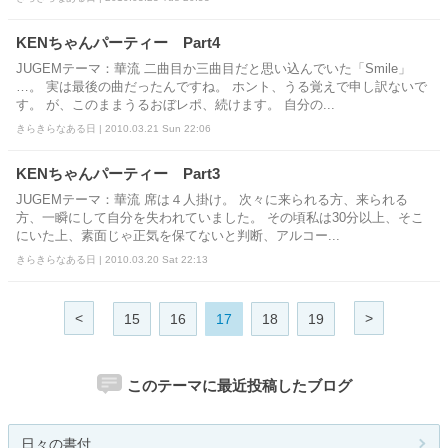
KENちゃんパーティー Part4
JUGEMテーマ：華流 二曲目か三曲目だと思い込んでいた「Smile」
…。 実は最後の曲だったんですね。 ホント、うる覚えで申し訳ないで
す。 が、このままうるおぼレポ、続けます。 自分の...
きらきらなある日 | 2010.03.21 Sun 22:06
KENちゃんパーティー Part3
JUGEMテーマ：華流 席は４人掛け。 次々に来られる方、来られる
方、一瞬にして自分を失われていました。 その頃私は30分以上、そこ
にいた上、素面じゃ正気を保てないと判断、アルコー...
きらきらなある日 | 2010.03.20 Sat 22:13
<
>
15
16
17
18
19
このテーマに最近投稿したブログ
日々の書付