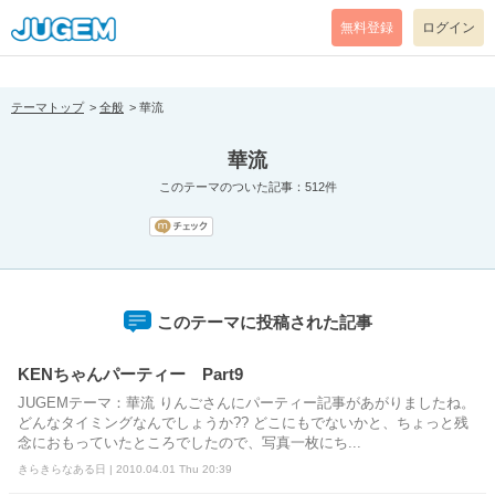
[pear_error: message="Success" code=0 mode=return level=notice
prefix="" info=""]
無料登録
ログイン
テーマトップ
全般
華流
華流
このテーマのついた記事：512件
このテーマに投稿された記事
KENちゃんパーティー Part9
JUGEMテーマ：華流 りんごさんにパーティー記事があがりましたね。
どんなタイミングなんでしょうか?? どこにもでないかと、ちょっと残
念におもっていたところでしたので、写真一枚にち...
きらきらなある日 | 2010.04.01 Thu 20:39