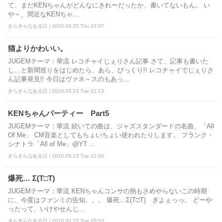
て、まだKENちゃんがどんなにきれーだったか、書いてないもん。 い
や～、間近なKENちゃ...
きらきらなある日 | 2010.03.25 Thu 22:07
猫よりかわいい。
JUGEMテーマ：華流 レコチャイじぇりさん記事 さて、記事も書いた
し…と新聞巡りをはじめたら、あら、びっくり!! レコチャイでじぇりさ
ん記事発見!! 今日はヴァネ～スのもあっ...
きらきらなある日 | 2010.03.23 Tue 21:13
KENちゃんパーティー Part5
JUGEMテーマ：華流 続いての曲は、ジャズスタンダードの名曲、「All
Of Me」 CM音楽としてもちょいちょい使われたりします。 フランク・
シナトラ「All of Me」@YT ...
きらきらなある日 | 2010.03.23 Tue 21:04
爆死… Σ(T□T)
JUGEMテーマ：華流 KENちゃんコンサの熱もさめやらないこの時期
に、今度はファンミの告知。。。 爆死…Σ(T□T) ぎよぇっっ。 どーや
ったって、いけやせんじ...
きらきらなある日 | 2010.03.23 Tue 20:53