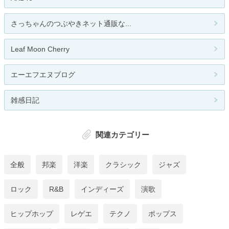
さっちゃんのつぶやきネット通販な...
Leaf Moon Cherry
エーエフエヌブログ
雑感日記
関連カテゴリー
全般
邦楽
洋楽
クラシック
ジャズ
ロック
R&B
インディーズ
演歌
ヒップホップ
レゲエ
テクノ
ポップス