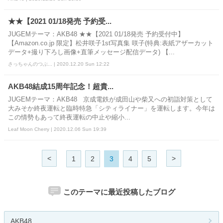
★★【2021 01/18発売 予約受...
JUGEMテーマ：AKB48 ★★【2021 01/18発売 予約受付中】
【Amazon.co.jp 限定】松井咲子1st写真集 咲子(特典:表紙アザーカット
データ+撮り下ろし画像+直筆メッセージ配信データ) 【...
さっちゃんのつぶ... | 2020.12.20 Sun 12:22
AKB48結成15周年記念！超貴...
JUGEMテーマ：AKB48 京成電鉄が成田山や柴又への初詣対策として
大みそか終夜運転と臨時特急「シティライナー」を運転します。今年は
この情勢もあって終夜運転の中止や縮小...
Leaf Moon Cherry | 2020.12.06 Sun 19:39
<
>
1
2
3
4
5
このテーマに最近投稿したブログ
AKB48