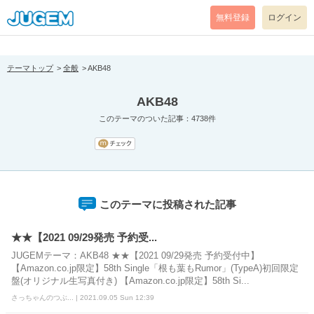
[pear_error: message="Success" code=0 mode=return level=notice
prefix="" info=""]
無料登録
ログイン
テーマトップ
全般
AKB48
AKB48
このテーマのついた記事：4738件
このテーマに投稿された記事
★★【2021 09/29発売 予約受...
JUGEMテーマ：AKB48 ★★【2021 09/29発売 予約受付中】
【Amazon.co.jp限定】58th Single「根も葉もRumor」(TypeA)初回限定
盤(オリジナル生写真付き) 【Amazon.co.jp限定】58th Si...
さっちゃんのつぶ... | 2021.09.05 Sun 12:39