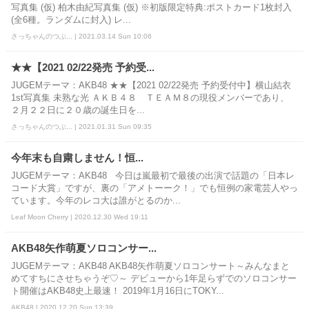
写真集 (仮) 柏木由紀写真集 (仮) ※初版限定特典:ポストカード1枚封入
(全6種。ランダムに封入) レ...
さっちゃんのつぶ... | 2021.03.14 Sun 10:06
★★【2021 02/22発売 予約受...
JUGEMテーマ：AKB48 ★★【2021 02/22発売 予約受付中】横山結衣
1st写真集 未熟な光 ＡＫＢ４８ ＴＥＡＭ８の現役メンバーであり、
２月２２日に２０歳の誕生日を...
さっちゃんのつぶ... | 2021.01.31 Sun 09:35
今年末も自粛しません！恒...
JUGEMテーマ：AKB48 今日は嵐最初で最後の出演で話題の「日本レ
コード大賞」ですが、裏の「アメトーーク！」でも恒例の家電芸人やっ
ています。今年のレコ大は誰がとるのか...
Leaf Moon Cherry | 2020.12.30 Wed 19:11
AKB48矢作萌夏ソロコンサー...
JUGEMテーマ：AKB48 AKB48矢作萌夏ソロコンサート～みんなまと
めてすちにさせちゃうぞ♡～ デビューから1年足らずでのソロコンサー
ト開催はAKB48史上最速！ 2019年1月16日にTOKY...
AKB48 | 2020.12.20 Sun 13:39