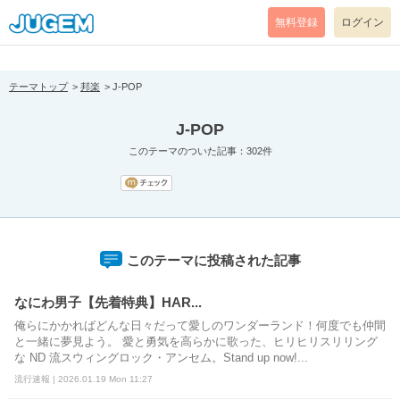
[pear_error: message="Success" code=0 mode=return level=notice
prefix="" info=""]
無料登録
ログイン
テーマトップ
邦楽
J-POP
J-POP
このテーマのついた記事：302件
このテーマに投稿された記事
なにわ男子【先着特典】HAR...
俺らにかかればどんな日々だって愛しのワンダーランド！何度でも仲間
と一緒に夢見よう。 愛と勇気を高らかに歌った、ヒリヒリスリリング
な ND 流スウィングロック・アンセム。Stand up now!...
流行速報 | 2026.01.19 Mon 11:27