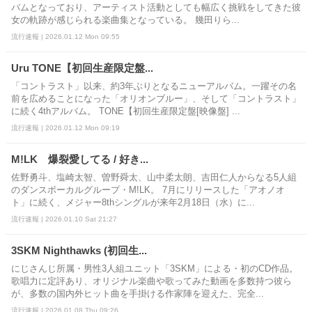
バムとなっており、アーティスト活動としても幅広く挑戦をしてきた彼
女の軌跡が感じられる楽曲集となっている。 幾田りら...
流行速報 | 2026.01.12 Mon 09:55
Uru TONE【初回生産限定盤...
「コントラスト」以来、約3年ぶりとなるニューアルバム。一躍その名
前を広めることになった「オリオンブルー」、そして「コントラスト」
に続く4thアルバム。 TONE【初回生産限定盤[映像盤] ...
流行速報 | 2026.01.12 Mon 09:19
M!LK 爆裂愛してる / 好き...
佐野勇斗、塩崎太智、曽野舜太、山中柔太朗、吉田仁人からなる5人組
のダンスボーカルグループ・M!LK。 7月にリリースした「アオノオ
ト」に続く、メジャー8thシングルが来年2月18日（水）に...
流行速報 | 2026.01.10 Sat 21:27
3SKM Nighthawks (初回生...
にじさんじ所属・男性3人組ユニット「3SKM」による・初のCD作品。
歌唱力に定評あり、オリジナル楽曲や歌ってみた動画を多数持つ彼ら
が、多数の国内外ヒット曲を手掛ける作家陣を迎えた、完全...
流行速報 | 2026.01.08 Thu 09:26