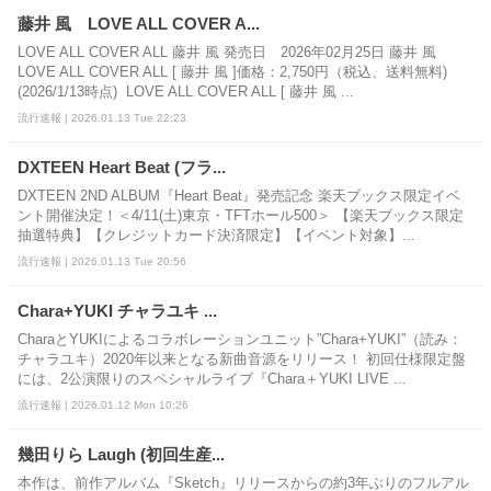
藤井 風 LOVE ALL COVER A...
LOVE ALL COVER ALL 藤井 風 発売日 2026年02月25日 藤井 風
LOVE ALL COVER ALL [ 藤井 風 ]価格：2,750円（税込、送料無料)
(2026/1/13時点) LOVE ALL COVER ALL [ 藤井 風 ...
流行速報 | 2026.01.13 Tue 22:23
DXTEEN Heart Beat (フラ...
DXTEEN 2ND ALBUM『Heart Beat』発売記念 楽天ブックス限定イベ
ント開催決定！＜4/11(土)東京・TFTホール500＞ 【楽天ブックス限定
抽選特典】【クレジットカード決済限定】【イベント対象】...
流行速報 | 2026.01.13 Tue 20:56
Chara+YUKI チャラユキ ...
CharaとYUKIによるコラボレーションユニット”Chara+YUKI”（読み：
チャラユキ）2020年以来となる新曲音源をリリース！ 初回仕様限定盤
には、2公演限りのスペシャルライブ『Chara＋YUKI LIVE ...
流行速報 | 2026.01.12 Mon 10:26
幾田りら Laugh (初回生産...
本作は、前作アルバム『Sketch』リリースからの約3年ぶりのフルアル