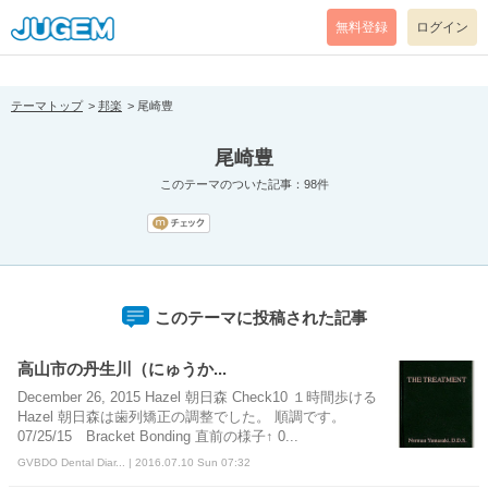
[pear_error: message="Success" code=0 mode=return level=notice
prefix="" info=""]
無料登録
ログイン
テーマトップ
邦楽
尾崎豊
尾崎豊
このテーマのついた記事：98件
このテーマに投稿された記事
高山市の丹生川（にゅうか...
December 26, 2015 Hazel 朝日森 Check10 １時間歩ける
Hazel 朝日森は歯列矯正の調整でした。 順調です。
07/25/15 Bracket Bonding 直前の様子↑ 0...
GVBDO Dental Diar... | 2016.07.10 Sun 07:32