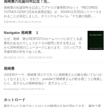
尾崎豊の生誕50年記念！完...
尾崎豊の生誕50年を記念してアナログ豪華BOXセット『RECORDS:
YUTAKA OZAKI [完全生産限定版]』が、2015年11月25日にリリースさ
れることが決定しました。オリジナルアルバム『十七歳の地図』...
音楽NEWS | 2015.08.21 Fri 16:41
Navigator 尾崎豊 １
なぜ、尾崎 豊がDENTISTのホームページに出てくる必
要性があるのでしょうか？その疑問に対する答えは、今
から20年程前のニューヨークにあります。コロンビア大
学歯学部の学生であった私...
緑の日記 @ ゴルフ... | 2015.02.06 Fri 17:34
尾崎豊
JUGEMテーマ：尾崎豊 Mステで久々に尾崎豊さんの曲を聴いてなつか
しくなりました～ それで、youtubeで尾崎豊さんの歌を聴こうと検索し
たら、息子さんの尾崎裕哉が！ 息子さんって、...
Everyday日記 | 2014.12.05 Fri 21:14
ホットロード
最近テレビＣＭでホットロードの映画のＣＭが流れてます。 劇中で尾