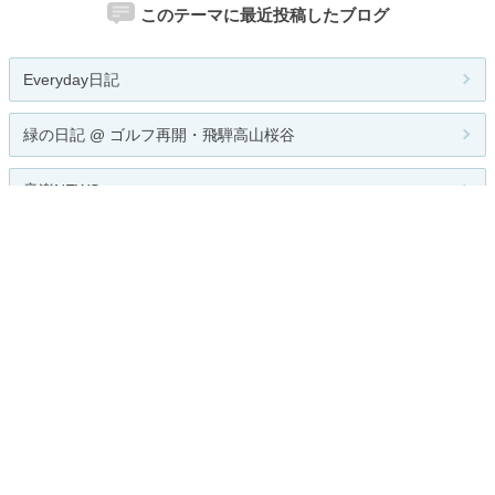
このテーマに最近投稿したブログ
Everyday日記
緑の日記 @ ゴルフ再開・飛騨高山桜谷
音楽NEWS
時々阿旭病
GVBDO Dental Diary ・歯列矯正失...
関連カテゴリー
全般
邦楽
洋楽
クラシック
ジャズ
ロック
R&B
インディーズ
演歌