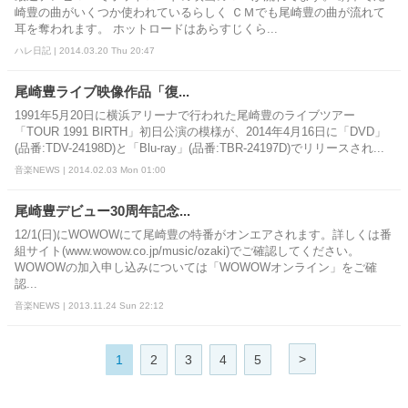
崎豊の曲がいくつか使われているらしく ＣＭでも尾崎豊の曲が流れて
耳を奪われます。 ホットロードはあらすじくら...
ハレ日記 | 2014.03.20 Thu 20:47
尾崎豊ライブ映像作品「復...
1991年5月20日に横浜アリーナで行われた尾崎豊のライブツアー
「TOUR 1991 BIRTH」初日公演の模様が、2014年4月16日に「DVD」
(品番:TDV-24198D)と「Blu-ray」(品番:TBR-24197D)でリリースされ...
音楽NEWS | 2014.02.03 Mon 01:00
尾崎豊デビュー30周年記念...
12/1(日)にWOWOWにて尾崎豊の特番がオンエアされます。詳しくは番
組サイト(www.wowow.co.jp/music/ozaki)でご確認してください。
WOWOWの加入申し込みについては「WOWOWオンライン」をご確
認...
音楽NEWS | 2013.11.24 Sun 22:12
>
1
2
3
4
5