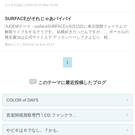
えりすの日記 | 2010.02.15 Mon 23:39
SURFACEがそれじゃあバイバイ
JUGEMテーマ：surfaceSURFACEが6月13日に東京国際フォーラムで
解散ライブをするそうです。 結構好きだったんですが…… ボーカルの
椎名慶治は公式サイト上で アッカンベーしてさよなら 軽...
最近のこと | 2010.02.14 Sun 15:17
1
このテーマに最近投稿したブログ
COLOR of DAYS
音楽関係買取専門！CD,ファンクラ...
やど６は６でなし。７かも。