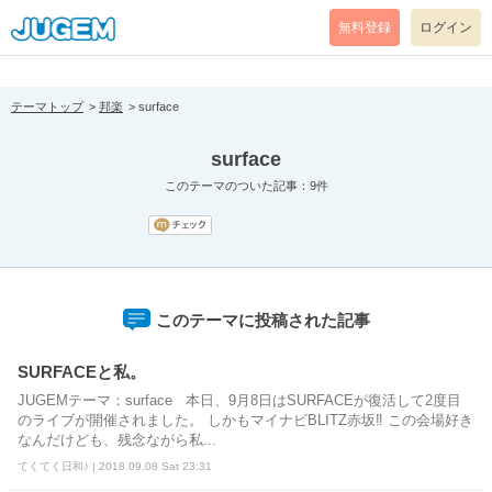
[pear_error: message="Success" code=0 mode=return level=notice
prefix="" info=""]
無料登録
ログイン
テーマトップ
邦楽
surface
surface
このテーマのついた記事：9件
このテーマに投稿された記事
SURFACEと私。
JUGEMテーマ：surface 本日、9月8日はSURFACEが復活して2度目
のライブが開催されました。 しかもマイナビBLITZ赤坂‼ この会場好き
なんだけども、残念ながら私...
てくてく日和♪ | 2018.09.08 Sat 23:31