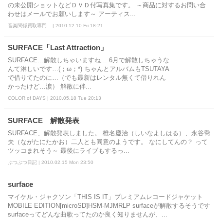
の未公開ショットなどＤＶＤ付写真集です。 ～商品に対するお問い合
わせはメールでお願いします～ アーティス...
音楽関係買取専門... | 2010.12.10 Fri 18:21
SURFACE「Last Attraction」
SURFACE…解散しちゃいますね… 6月で解散しちゃうな
んて淋しいです…(；ω；*) ちゃんとアルバムもTSUTAYA
で借りてたのに…（でも最新はレンタル無くて借りれん
かったけど…涙） 解散に伴...
COLOR of DAYS | 2010.05.18 Tue 20:13
SURFACE 解散発表
SURFACE、解散発表しました。 椎名慶治（しいなよしはる）、永谷喬
夫（ながたにたかお）二人とも同意のようです。 なにしてんの？ って
ツッコまれそう～ 最後にライブもするっ...
ぶつぶつ日記 | 2010.02.15 Mon 23:50
surface
マイケル・ジャクソン「THIS IS IT」プレミアムレコードジャケット
MOBILE EDITION[microSD]HSM-MJMRLP surfaceが解散するそうです
surfaceってどんな曲歌ってたのか良く知りませんが、...