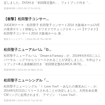
定しました。DVD付き「初回限定盤A」、フォトブック付き「...
音楽NEWS | 2015.04.17 Fri 20:31
【衝撃】松田聖子コンサー...
JUGEMテーマ：松田聖子 松田聖子コンサート2014 大阪城ホールLIVE
の座席チケット情報なら ヤフオクでチェックＯＫ～♪ =>【ヤフオク】
松田聖子コンサート2014 大阪城ホール 座...
進化ラッシュブー... | 2014.06.26 Thu 08:56
松田聖子ニューアルバム「D...
松田聖子ニューアルバム「Dream＆Fantasy」が、2014年6月4日にユニ
バーサル・シグマからリリースされることが決定しました。今作はフォ
トブック+本人楽曲解説付き「初回限定盤A(UMCK-9679)」...
音楽NEWS | 2014.04.16 Wed 16:41
松田聖子ニューシングル「...
松田聖子ニューシングル「Ｉ Love You!! ～あなたの微笑みに～」が、
2014年5月21日にリリースされることが決定しました。大同生命企業
CMソングに起用されます。 アマゾン ・I Love You!!...
音楽NEWS | 2014.04.01 Tue 00:34