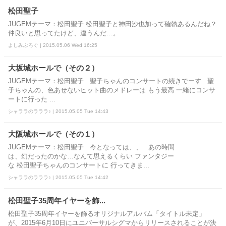
松田聖子
JUGEMテーマ：松田聖子 松田聖子と神田沙也加って確執あるんだね？
仲良いと思ってたけど、違うんだ…。
よしみぶろぐ | 2015.05.06 Wed 16:25
大坂城ホールで（その２）
JUGEMテーマ：松田聖子 聖子ちゃんのコンサートの続きでーす 聖
子ちゃんの、色あせないヒット曲のメドレーは もう最高 一緒にコンサ
ートに行った ...
シャララのラララ♪ | 2015.05.05 Tue 14:43
大阪城ホールで（その１）
JUGEMテーマ：松田聖子 今となっては、、 あの時間
は、幻だったのかな…なんて思えるくらい ファンタジー
な 松田聖子ちゃんのコンサートに 行ってきま...
シャララのラララ♪ | 2015.05.05 Tue 14:42
松田聖子35周年イヤーを飾...
松田聖子35周年イヤーを飾るオリジナルアルバム「タイトル未定」
が、2015年6月10日にユニバーサルシグマからリリースされることが決