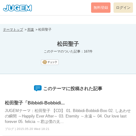
[pear_error: message="Success" code=0 mode=return level=notice
prefix="" info=""]
無料登録
ログイン
テーマトップ
邦楽
松田聖子
松田聖子
このテーマのついた記事：167件
このテーマに投稿された記事
松田聖子「Bibbidi-Bobbidi...
JUGEMテーマ：松田聖子 【CD】 01. Bibbidi-Bobbidi-Boo 02. しあわせ
の瞬間 ～Happily Ever After～ 03. Eternity ～永遠～ 04. Our love last
forever 05. felicia ～君は僕の太...
ブログ | 2015.05.20 Wed 18:21