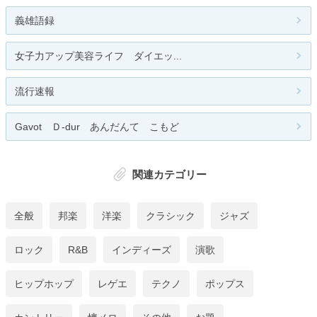
義雄語録
女子力アップ美容ライフ ダイエッ...
流行速報
Gavot Ｄ-dur あんだんて こもど
関連カテゴリー
全般
邦楽
洋楽
クラシック
ジャズ
ロック
R&B
インディーズ
演歌
ヒップホップ
レゲエ
テクノ
ポップス