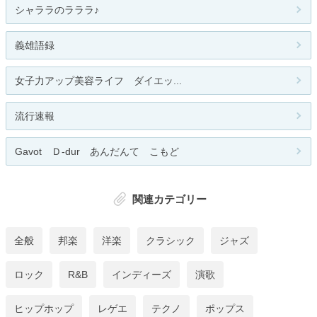
シャララのラララ♪
義雄語録
女子力アップ美容ライフ ダイエッ...
流行速報
Gavot Ｄ-dur あんだんて こもど
関連カテゴリー
全般
邦楽
洋楽
クラシック
ジャズ
ロック
R&B
インディーズ
演歌
ヒップホップ
レゲエ
テクノ
ポップス