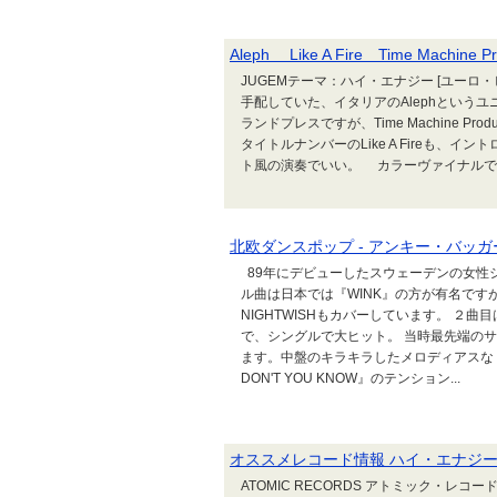
Aleph Like A Fire Time Machin
JUGEMテーマ：ハイ・エナジー [ユーロ・ビー
手配していた、イタリアのAlephというユニッ
ランドプレスですが、Time Machine Prod
タイトルナンバーのLike A Fireも
ト風の演奏でいい。 カラーヴァイナルでオ
北欧ダンスポップ - アンキー・バッ
89年にデビューしたスウェーデンの女性シ
ル曲は日本では『WINK』の方が有名です
NIGHTWISHもカバーしています。 ２曲目はKI
で、シングルで大ヒット。 当時最先端の
ます。中盤のキラキラしたメロディアスな『PEAPLE
DON'T YOU KNOW』のテンション...
オススメレコード情報 ハイ・エナジー [ユーロ・ビ
ATOMIC RECORDS アトミック・レコード