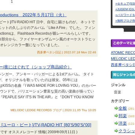
1
»セキュア(SS
»JUGEM I
e Productions 2022年５月17日（火）
»パスワード
»無料ブログ
ト]/TV-RADIO HIT 日中、自宅に届けものが。 ネットで
トの久しぶりのアルバム「Like A Fire」でした。 フィン
uctionsは、Flashback Recordsが親レーベルらしいです。
、イントロ部分から、ファイヤーオンザムーン風のオーケストラヒッ
レンジカラー盤になっていました。 ...
西多摩ペタシ日記 | 2022.07.18 Mon 22:46
ATOMIC REC
MELODIC L
西多摩ペタシ
ガー/夜にはぐれて（ショップ商品紹介）
ンガー、アンキー・バッガーによる1stアルバム。 タイト
が、オリジナルを歌っていたのは彼女。05年には
ジャンル
SSの名曲『I WAS MADE FOR LOVING YOU』のカバー
サウンドで、バリエーション豊富な質の高い楽曲が揃ってい
音楽
 SAY IT'S IN THE AIR』と『DON'T YOU KNOW
カテゴリー
全般
(28
MELODIC LEDGE RECORDS ブログ | 2020.11.05 Thu 10:05
邦楽
(34
洋楽
(12
ート]/TV-RADIO HIT [80'S/90'S/'00]
クラシ
です オススメレコード 情報( 2009年09月11日 )