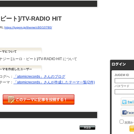
ト]/TV-RADIO HIT
L:
https://jugem.jp/theme/c60/10780/
ジー [ユーロ・ビート]/TV-RADIO HIT について
JUGEM ID
ログへ：
「atomicrecords」さんのブログ
テーマ：
「atomicrecords」さんが作成したテーマ一覧(2件)
パスワード
次回か