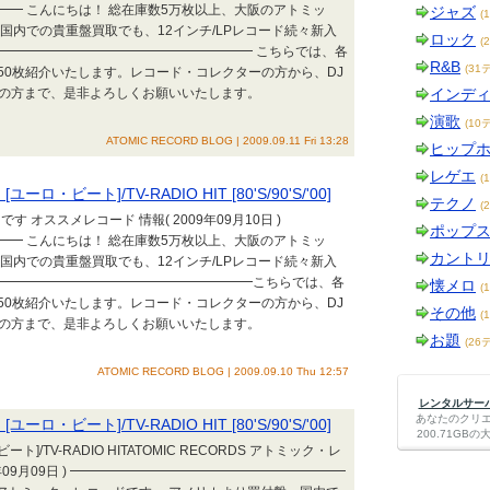
━ こんにちは！ 総在庫数5万枚以上、大阪のアトミッ
ジャズ
(
国内での貴重盤買取でも、12インチ/LPレコード続々新入
ロック
(
━━━━━━━━━━━━━━━━━━━━ こちらでは、各
R&B
(31
50枚紹介いたします。レコード・コレクターの方から、DJ
ニアの方まで、是非よろしくお願いいたします。
インデ
演歌
(10
ATOMIC RECORD BLOG | 2009.09.11 Fri 13:28
ヒップ
レゲエ
(
ート]/TV-RADIO HIT [80'S/90'S/'00]
テクノ
(
です オススメレコード 情報( 2009年09月10日 )
ポップ
━ こんにちは！ 総在庫数5万枚以上、大阪のアトミッ
カント
国内での貴重盤買取でも、12インチ/LPレコード続々新入
━━━━━━━━━━━━━━━━━━━━━こちらでは、各
懐メロ
(
50枚紹介いたします。レコード・コレクターの方から、DJ
その他
(
ニアの方まで、是非よろしくお願いいたします。
お題
(26
ATOMIC RECORD BLOG | 2009.09.10 Thu 12:57
レンタルサーバー
あなたのクリ
ート]/TV-RADIO HIT [80'S/90'S/'00]
200.71G
]/TV-RADIO HITATOMIC RECORDS アトミック・レ
9年09月09日 ) ━━━━━━━━━━━━━━━━━━━━━