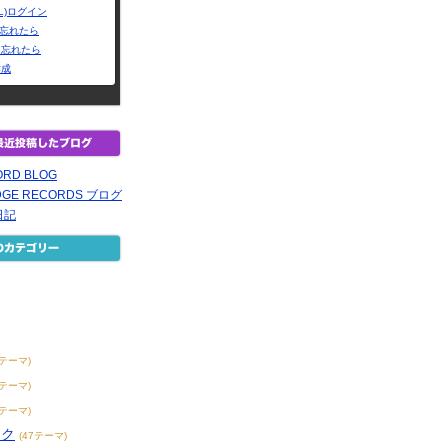
L)ログイン
Dを忘れたら
を忘れたら
作成
ORD BLOG
EDGE RECORDS ブログ
日記
1テーマ)
8テーマ)
1テーマ)
ック
(47テーマ)