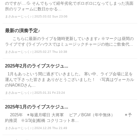
のですが….💦 そんでもって経年劣化でボロボロになってしまった洗面
所のリフォームに数日かかる...
まさみゅーじっく♪ | 2025.03.02 Sun 23:06
最新の演奏予定♪
こちらに最新のライブを随時更新していきます♪ 🌞マークは昼間の
ライブです (ライブハウスではミュージックチャージの他にご飲食代...
まさみゅーじっく♪ | 2025.02.27 Thu 10:38
2025年2月のライブスケジュ...
1月もあっという間に過ぎていきました。 寒い中、ライブ会場に足を
運んで下さった皆さま ありがとうございました！ ↑写真はヴォーカル
のNAOKOさん...
まさみゅーじっく♪ | 2025.01.31 Fri 23:24
2025年1月のライブスケジュ...
2025年 ✴毎週月曜日 大将軍 ピアノBGM（年中無休） ✴予
約推奨 🌞1/3(金)船橋 コクリコット本...
まさみゅーじっく♪ | 2024.12.26 Thu 21:49