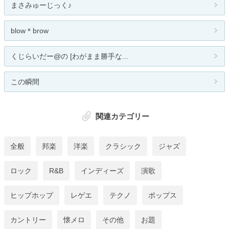
まさみゅーじっく♪
blow＊brow
くじらいだー@の [わがまま勝手な...
この瞬間
関連カテゴリー
全般
邦楽
洋楽
クラシック
ジャズ
ロック
R&B
インディーズ
演歌
ヒップホップ
レゲエ
テクノ
ポップス
カントリー
懐メロ
その他
お題