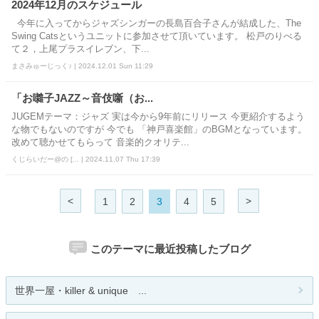
2024年12月のスケジュール
今年に入ってからジャズシンガーの長島百合子さんが結成した、The
Swing Catsというユニットに参加させて頂いています。 松戸のりべる
て２，上尾プラスイレブン、下...
まさみゅーじっく♪ | 2024.12.01 Sun 11:29
「お囃子JAZZ～音伎噺（お...
JUGEMテーマ：ジャズ 実は今から9年前にリリース 今更紹介するよう
な物でもないのですが 今でも 「神戸喜楽館」のBGMとなっています。
改めて聴かせてもらって 音楽的クオリテ...
くじらいだー@の [... | 2024.11.07 Thu 17:39
<
>
1
2
3
4
5
このテーマに最近投稿したブログ
世界一屋・killer & unique ...