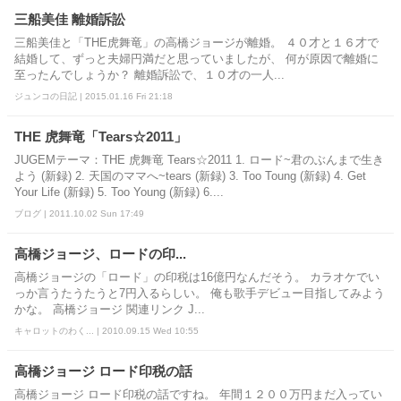
三船美佳 離婚訴訟
三船美佳と「THE虎舞竜」の高橋ジョージが離婚。 ４０才と１６才で
結婚して、ずっと夫婦円満だと思っていましたが、 何が原因で離婚に
至ったんでしょうか？ 離婚訴訟で、１０才の一人...
ジュンコの日記 | 2015.01.16 Fri 21:18
THE 虎舞竜「Tears☆2011」
JUGEMテーマ：THE 虎舞竜 Tears☆2011 1. ロード~君のぶんまで生き
よう (新録) 2. 天国のママへ~tears (新録) 3. Too Toung (新録) 4. Get
Your Life (新録) 5. Too Young (新録) 6....
ブログ | 2011.10.02 Sun 17:49
高橋ジョージ、ロードの印...
高橋ジョージの「ロード」の印税は16億円なんだそう。 カラオケでい
っか言うたうたうと7円入るらしい。 俺も歌手デビュー目指してみよう
かな。 高橋ジョージ 関連リンク J...
キャロットのわく... | 2010.09.15 Wed 10:55
高橋ジョージ ロード印税の話
高橋ジョージ ロード印税の話ですね。 年間１２００万円まだ入ってい