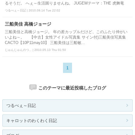
るそうだ。 へぇ～生活困りませんね。 JUGEMテーマ：THE 虎舞竜
つるべぇ～日記 | 2010.09.14 Tue 22:02
三船美佳 高橋ジョージ
三船美佳と高橋ジョージ。 年の差カップルだけど、このふたり仲がい
いよね～。 【中古】女性アイドル写真集 サイン付)三船美佳写真集
CACTO【10P11may10】 三船美佳は三船敏...
じゅんじゅんのつ... | 2010.05.13 Thu 01:50
1
このテーマに最近投稿したブログ
つるべぇ～日記
キャロットのわくわく日記