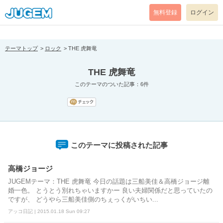
[pear_error: message="Success" code=0 mode=return level=notice
prefix="" info=""]
無料登録
ログイン
テーマトップ
ロック
THE 虎舞竜
THE 虎舞竜
このテーマのついた記事：6件
このテーマに投稿された記事
高橋ジョージ
JUGEMテーマ：THE 虎舞竜 今日の話題は三船美佳＆高橋ジョージ離
婚一色。 とうとう別れちゃいますかー 良い夫婦関係だと思っていたの
ですが、 どうやら三船美佳側のちぇっくがいちい...
アッコ日記 | 2015.01.18 Sun 09:27