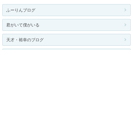
ふーりんブログ
君がいて僕がいる
天才・裕幸のブログ
独唱のハインツ
幸せな大富豪
人気のテーマ
天変地異、災害
関連カテゴリー