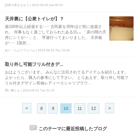
詩音の考えちゅう | 2015.09.05 Sat 00:01
天井裏に【公衆トイレが】？
築100年以上経過する･･･ 古民家を30年ほど前に改築さ
れ、 何事もなく過ごしておられたある日｡｡ 「床の間の天
井にシミが･･」と、 早速行ってまいりました。 天井板
が･･･ 1箇所...
あい・らぶリフォーム | 2015.09.03 Thu 16:44
取り外し可能フリル付きデ...
おはようございます。 みんなに注目されてるアイテムを紹介します。
よかったら、購入の参考にして下さい。 とりあえず、取り外し可能フ
リル付きデザイン長袖レディースシャツブラウ...
買い物くん | 2015.09.01 Tue 01:15
<
>
8
9
10
11
12
このテーマに最近投稿したブログ