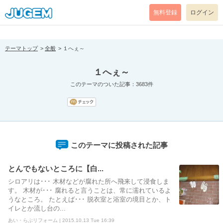
[pear_error: message="Success" code=0 mode=return level=notice
prefix="" info=""]
無料登録
ログイン
テーマトップ
全般
１へぇ～
１へぇ～
このテーマのついた記事：3683件
このテーマに投稿された記事
とんでもないところに【白...
シロアリは･･･ 木材などが腐れた所へ飛来して浸食しま
す。 木材が･･･ 腐れると言うことは、常に濡れているよ
うなところ。 たとえば･･･ 脱衣室と浴室の境目とか、ト
イレとか流し台の...
あい・らぶリフォーム | 2015.10.13 Tue 16:39