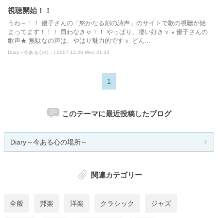
視聴開始！！
うわ～！！ 優子さんの「悠かなる刻の詩声」のサイトで歌の視聴が始
まってます！！！ 買わなきゃ！！ やっぱり、凄い好きｖｖ優子さんの
歌声★ 無駄なの声は、やはり魅力的ですｖ どん...
Diary～今ある心の... | 2007.12.26 Wed 21:33
1
このテーマに最近投稿したブログ
Diary～今ある心の場所～
関連カテゴリー
全般
邦楽
洋楽
クラシック
ジャズ