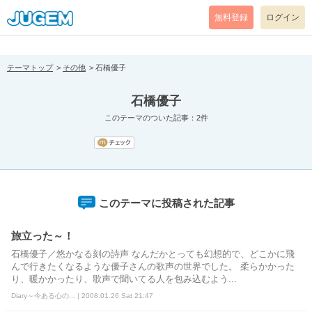
[pear_error: message="Success" code=0 mode=return level=notice
prefix="" info=""]
無料登録
ログイン
テーマトップ
その他
石橋優子
石橋優子
このテーマのついた記事：2件
このテーマに投稿された記事
旅立った～！
石橋優子／悠かなる刻の詩声 なんだかとっても幻想的で、どこかに飛
んで行きたくなるような優子さんの歌声の世界でした。 柔らかかった
り、暖かかったり、歌声で聞いてる人を包み込むよう...
Diary～今ある心の... | 2008.01.26 Sat 21:47