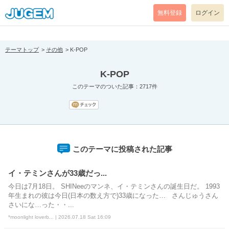
[pear_error: message="Success" code=0 mode=return level=notice
prefix="" info=""]
無料登録
ログイン
テーマトップ
その他
K-POP
K-POP
このテーマのついた記事：2717件
このテーマに投稿された記事
イ・テミンさんが33歳だっ...
今日は7月18日。 SHINeeのマンネ、イ・テミンさんの誕生日だ。 1993
年生まれの彼は今日(日本の数え方で)33歳になった… さんじゅうさん
さいにな…った・・...
*moonlight loverb... | 2026.07.18 Sat 16:09