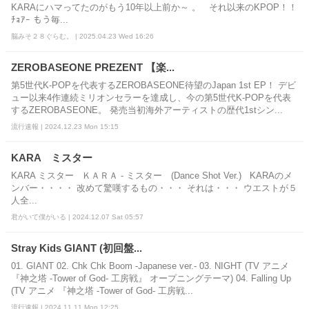
KARAにハマってたのがもう10年以上前か～ 。 それ以来のKPOP！！
ﾁｮｱｰ もう毎...
脳みそ２８ぐらむ。 | 2025.04.23 Wed 16:26
ZEROBASEONE PREZENT 【楽...
第5世代K-POPを代表するZEROBASEONE待望のJapan 1st EP！ デビ
ュー以来4作連続ミリオンセラーを達成し、今の第5世代K-POPを代表
するZEROBASEONE。 発売当初海外アーティストの歴代1stシン...
流行速報 | 2024.12.23 Mon 15:15
KARA ミスター
KARA ミスター ＫＡＲＡ - ミスター (Dance Shot Ver.) KARAのメ
ンバー・・・・ 改めて驚嘆するもの・・・ それは・・・ ウエストが５
人全...
君がいて僕がいる | 2024.12.07 Sat 05:57
Stray Kids GIANT (初回盤...
01. GIANT 02. Chk Chk Boom -Japanese ver.- 03. NIGHT (TV アニメ
『神之塔 -Tower of God- 工房戦』 オープニングテーマ) 04. Falling Up
(TV アニメ 『神之塔 -Tower of God- 工房戦...
流行速報 | 2024.11.11 Mon 12:25