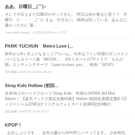
ああ、日曜日＿|￣|○
そして今日もまた日曜日がやってきた。 明日は何が来ると思う？ 月
曜日 だ・・・＿|￣|○ まぁ、仕方ない。地球は回っている。あんなに
暑かったのに 最...
*moonlight loverb... | 2025.09.28 Sun 13:55
PARK YUCHUN Metro Love (...
前作から8ヶ月ぶりなるミニアルバム。今作はファン待望のダンスナン
バーとなるリード曲「MOON」、 9月スタートのTVドラマ「ももの
唄」エンディングテーマ「Love to miss you」、映画「SENTI...
流行速報 | 2025.07.24 Thu 15:22
Stray Kids Hollow (初回...
全米No.1ボーイズグループ Stray Kids、待望のJAPAN 3rd Mini
Album！ 【楽天ブックス限定先着特典】Hollow (初回生産限定盤B CD
＋スペシャルZINE)(オリジナルフォトカード(絵柄D)(全8種の...
流行速報 | 2025.05.23 Fri 20:31
KPOP！
お久しぶりです。 去年の夏からKPOPにハマってます。 少女時代、