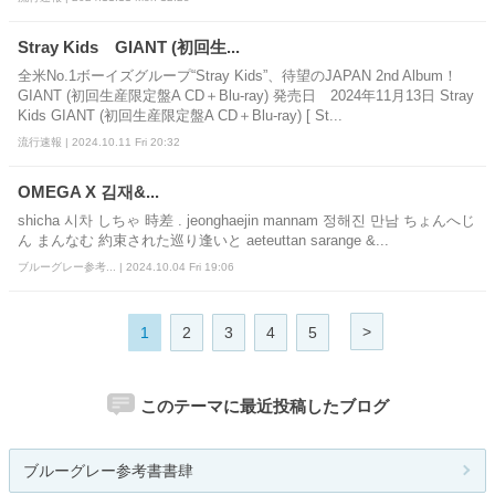
Stray Kids GIANT (初回生...
全米No.1ボーイズグループ“Stray Kids”、待望のJAPAN 2nd Album！
GIANT (初回生産限定盤A CD＋Blu-ray) 発売日 2024年11月13日 Stray
Kids GIANT (初回生産限定盤A CD＋Blu-ray) [ St...
流行速報 | 2024.10.11 Fri 20:32
OMEGA X 김재&...
shicha 시차 しちゃ 時差 . jeonghaejin mannam 정해진 만남 ちょんへじ
ん まんなむ 約束された巡り逢いと aeteuttan sarange &...
ブルーグレー参考... | 2024.10.04 Fri 19:06
>
1
2
3
4
5
このテーマに最近投稿したブログ
ブルーグレー参考書書肆