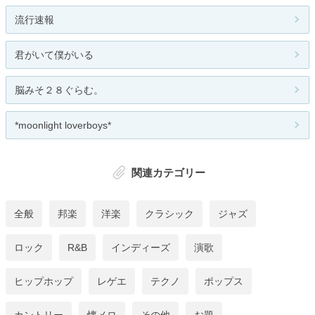
流行速報
君がいて僕がいる
脳みそ２８ぐらむ。
*moonlight loverboys*
関連カテゴリー
全般
邦楽
洋楽
クラシック
ジャズ
ロック
R&B
インディーズ
演歌
ヒップホップ
レゲエ
テクノ
ポップス
カントリー
懐メロ
その他
お題