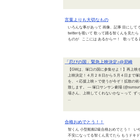
言葉よりも大切なもの
いろんな事があって 画像、記事 目にして
twitterを覗いて 歌って踊る智くんを見
ものが ここには あるからー！ 歌ってる
「忍びの国」緊急上映決定♪@尼崎
【GWは、塚口の国に参集せよ！】再上映
上映決定！４月２８日から５月４日まで塚
を、＜応援上映＞で使うが今ぞ！拡散の術
致します。 — 塚口サンサン劇場 (@sunsunt
場さん、上映してくれないかな～って ずっと
...
合格おめでとう！！
智くん 小型船舶2級合格おめでとう！ い
不安になってる智くん見てたら もうドキド