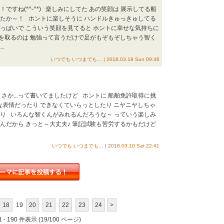
すね(*^-^*) 楽しみにしてた あの笑顔は 展示してる船
 でしたか～！ ホントに楽しそうに ハンドルきゅっきゅしてる
っぱいで こういう笑顔を見てると ホントに幸せな気持ちに
許を取るのは 勉強って言うだけで足がもぞもぞしちゃう智く
.
いつでも いつまでも… | 2018.03.18 Sun 09:46
さか...って書いてましたけど ホントに 船舶免許取得に挑
剣な表情だったり できなくていらっとしたり ニヤニヤしちゃ
たり いろんな智くんがみれるんだろうな～ っていう楽しみ
んだから きっと～大丈夫♪ 筆記試験も苦労するかもだけど
いつでも いつまでも… | 2018.03.10 Sat 22:41
18
19
20
21
22
23
24
>
 - 190 件表示 (19/100 ページ)