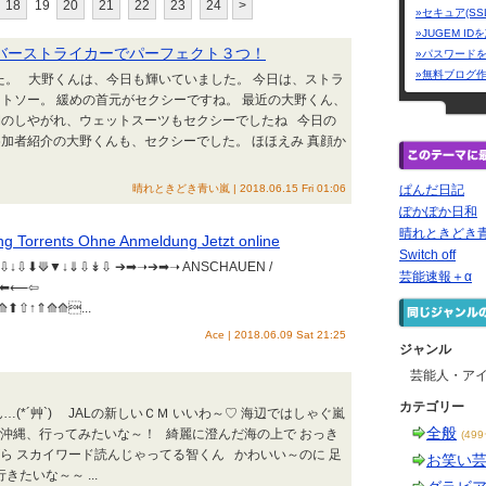
18
19
20
21
22
23
24
>
»セキュア(SS
»JUGEM I
智ボンバーストライカーでパーフェクト３つ！
»パスワード
»無料ブログ
た。 大野くんは、今日も輝いていました。 今日は、ストラ
トソー。 緩めの首元がセクシーですね。 最近の大野くん、
間のしやがれ、ウェットスーツもセクシーでしたね 今日の
加者紹介の大野くんも、セクシーでした。 ほほえみ 真顔か
晴れときどき青い嵐 | 2018.06.15 Fri 01:06
ぱんだ日記
ぽかぽか日和
晴れときどき青
ng Torrents Ohne Anmeldung Jetzt online
Switch off
⇩⬇⟱▼↓⇓⇩↡⇩ ➔➡➝➔➡➝ ANSCHAUEN /
芸能速報＋α
⟵⇦⬅⟵⇦
⬆⇧↑⇑⟰⟰...
Ace | 2018.06.09 Sat 21:25
ジャンル
芸能人・ア
カテゴリー
(*´艸`) JALの新しいＣＭ いいわ～♡ 海辺ではしゃぐ嵐
全般
 沖縄、行ってみたいな～！ 綺麗に澄んだ海の上で おっき
(49
ら スカイワード読んじゃってる智くん かわいい～のに 足
お笑い
たいな～～ ...