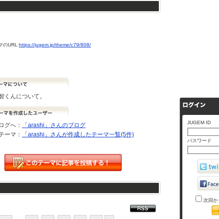
のURL:
https://jugem.jp/theme/c79/808/
智くんについて。
JUGEM ID
ログへ：
「arashi」さんのブログ
テーマ：
「arashi」さんが作成したテーマ一覧(5件)
パスワード
次回か