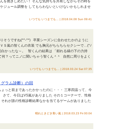
智くんを抱きしめたい！ そんな気持ちを共有しながらその時を
「スケジュール調整を してもらわないといけないかもしれませ
いつでも いつまでも… | 2018.04.08 Sun 09:41
そうですね(*^-^*) 卒業シーズンに合わせたかのように
ＶＳ嵐の智くんの衣装 でも胸元がちらちらセクシーで…(*ﾉ
 面白かったな～。 智くんの結果は 「頼れる縁の下の力持
て何？ってニノに聞いちゃう智くん＾＾ 自然に周りをよく
いつでも いつまでも… | 2018.03.24 Sat 07:35
ィグラム診断）の回
ちょっと前まであったかかったのに・・・ 三寒四温って、今
 さて、今日はVS嵐がありました その１コーナーで、性格
 それが誰の性格診断結果なかを当てるゲームがありました
晴れときどき青い嵐 | 2018.03.23 Fri 00:04