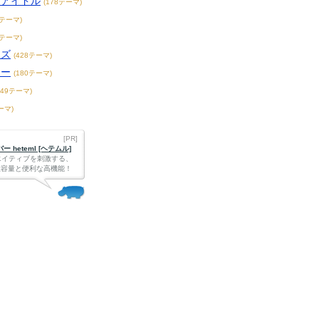
アアイドル
(178テーマ)
1テーマ)
3テーマ)
ーズ
(428テーマ)
ター
(180テーマ)
149テーマ)
ーマ)
[PR]
 heteml [ヘテムル]
エイティブを刺激する、
Bの大容量と便利な高機能！