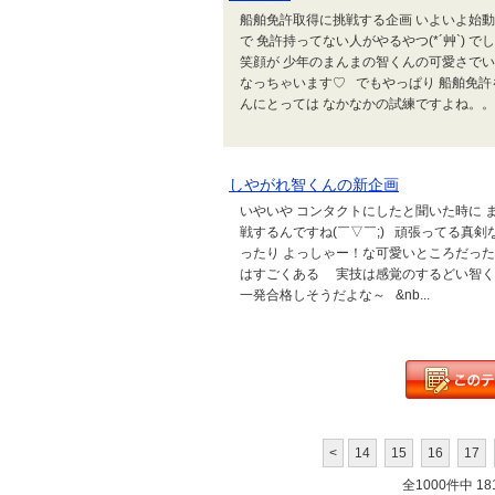
船舶免許取得に挑戦する企画 いよいよ始動！で
で 免許持ってない人がやるやつ(*´艸`)
笑顔が 少年のまんまの智くんの可愛さでい
なっちゃいます♡ でもやっぱり 船舶免
んにとっては なかなかの試練ですよね。。..
しやがれ智くんの新企画
いやいや コンタクトにしたと聞いた時に ま
戦するんですね(￣▽￣;) 頑張ってる真
ったり よっしゃー！な可愛いところだっ
はすごくある 実技は感覚のするどい智く
一発合格しそうだよな～ &nb...
<
14
15
16
17
全1000件中 181