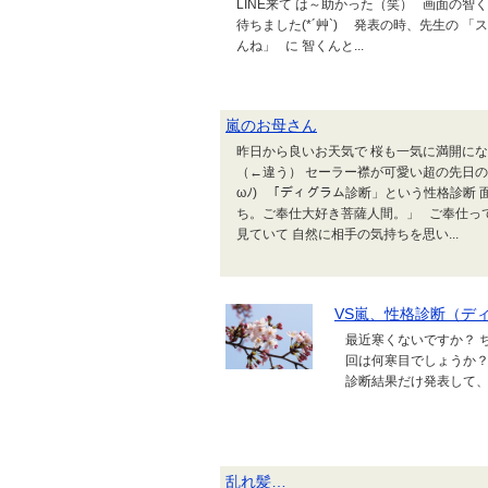
LINE来て は～助かった（笑） 画面の
待ちました(*´艸`) 発表の時、先生の 
んね」 に 智くんと...
嵐のお母さん
昨日から良いお天気で 桜も一気に満開になり
（←違う） セーラー襟が可愛い超の先日の
ωﾉ) 「ディグラム診断」という性格診断
ち。ご奉仕大好き菩薩人間。」 ご奉仕っ
見ていて 自然に相手の気持ちを思い...
VS嵐、性格診断（デ
最近寒くないですか？ 
回は何寒目でしょうか？
診断結果だけ発表して、
乱れ髪…