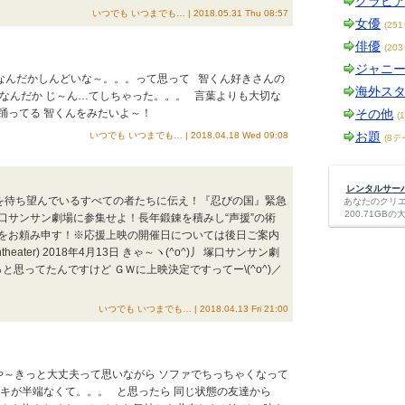
グラビ
いつでも いつまでも… | 2018.05.31 Thu 08:57
女優
(25
俳優
(20
ジャニ
 なんだかしんどいな～。。。って思って 智くん好きさんの
海外ス
たら なんだか じ～ん…てしちゃった。。。 言葉よりも大切な
 踊ってる 智くんをみたいよ～！
その他
(
お題
いつでも いつまでも… | 2018.04.18 Wed 09:08
(8テ
レンタルサーバー
を待ち望んでいるすべての者たちに伝え！『忍びの国』緊急
あなたのクリ
200.71G
口サンサン劇場に参集せよ！長年鍛錬を積みし“声援”の術
をお頼み申す！※応援上映の開催日については後日ご案内
heater) 2018年4月13日 きゃ～ヽ(^o^)丿 塚口サンサン劇
思ってたんですけど ＧＷに上映決定ですってー\(^o^)／
いつでも いつまでも… | 2018.04.13 Fri 21:00
や～きっと大丈夫って思いながら ソファでちっちゃくなって
キが半端なくて。。。 と思ったら 同じ状態の友達から