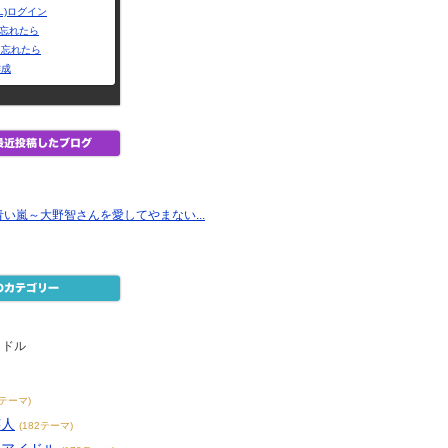
L)ログイン
Dを忘れたら
を忘れたら
作成
い嵐～大野智さんを愛してやまない...
イドル
9テーマ)
芸人
(182テーマ)