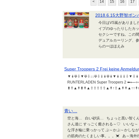
<
14
15
16
17
2018.6.15大野
今日はVS嵐がありまし
イプのゆったりしたカッ
セクシーですね。この
デュアルカーリング、参
らのーほほえみ
Super Troopers 2 Frei keine Anmeldu
▼↡⟱⇩▼⟱⇩↓↓⟱⇩⇓↡⟱↡▼↡⇓⇓⇩▼⇩↡⇩↓
RUNTERLADEN Super Troopers 2 ⬅
⬆⇑▲↟⬆↟▲⇧⇧⇧⇧⇧▲↟↑⇪▲↟↟▲↑↑↟⟰
青い…
空と海… 白い砂浜… ちょっと黒い智くん…
さん達に すっごく癒される～♡ いいな～
な浮き輪に乗っかって ぷ～かぷ～かしなが
の筋肉のたくましい事。。。💓 あ～海外行き