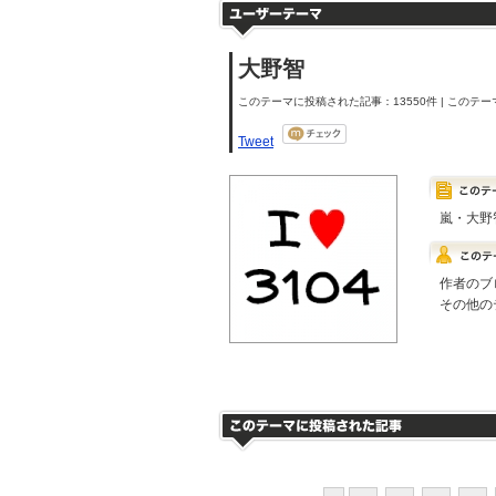
大野智
このテーマに投稿された記事：13550件 | このテーマ
Tweet
嵐・大野
作者のブ
その他の