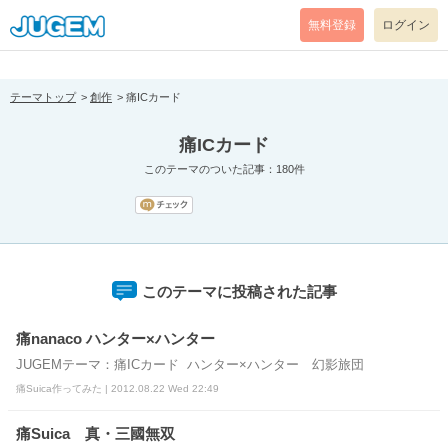
[pear_error: message="Success" code=0 mode=return level=notice
prefix="" info=""]
無料登録
ログイン
テーマトップ
創作
痛ICカード
痛ICカード
このテーマのついた記事：180件
このテーマに投稿された記事
痛nanaco ハンター×ハンター
JUGEMテーマ：痛ICカード ハンター×ハンター 幻影旅団
痛Suica作ってみた | 2012.08.22 Wed 22:49
痛Suica 真・三國無双