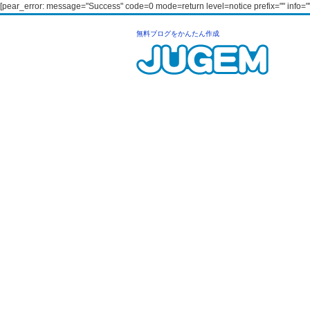
[pear_error: message="Success" code=0 mode=return level=notice prefix="" info=""
無料ブログをかんたん作成