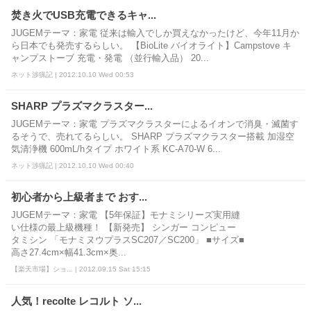
焚き火でUSB充電できるキャ...
JUGEMテーマ：家電 従来は輸入でしか買えなかったけど、今年11月か
ら日本でも発売するらしい。 【BioLite バイオライト】Campstove キ
ャンプストーブ 充電・発電 （並行輸入品） 20...
ネット渉猟記 | 2012.10.10 Wed 00:53
SHARP プラズマクラスター...
JUGEMテーマ：家電 プラズマクラスターによるイオンで消臭・滅菌す
るそうで、売れてるらしい。 SHARP プラズマクラスター搭載 加湿空
気清浄機 600mL/hタイプ ホワイト系 KC-A70-W 6...
ネット渉猟記 | 2012.10.10 Wed 00:40
初心者から上級者まで おす...
JUGEMテーマ：家電 【5年保証】モナミシリーズ実用縫
い仕様の最上級機種！ 【新発売】 シンガー コンピュー
タミシン 「モナミヌウプラスSC207／SC200」 ■サイズ■
高さ27.4cm×幅41.3cm×奥...
【楽天市場】ショ... | 2012.09.15 Sat 15:15
人気！recolte レコルト ソ...