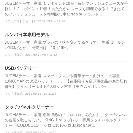
JUGEMテーマ：家電 １．ポイント10倍！毎朝フレッシュジュースが手
軽に！２．ポイント10倍！あたたかいスープも調理できる！できたて
のフレッシュジュースを毎朝飲む幸せrecolte レコルト...
【楽天市場】ショ... | 2012.09.13 Thu 12:14
ルンバ日本専用モデル
JUGEMテーマ：家電 ブラシの形状を変えてるそうで。 型番は、ルン
バ630だとか。 発売日は、10月19日。
ネット渉猟記 | 2012.09.12 Wed 11:42
USBバッテリー
JUGEMテーマ：家電 スマートフォンや携帯ゲーム向けの「大容量
(10400mAh)のUSBバッテリー」。 【在庫限り★店頭併売品の為売切れ
御免】タイムリー UB-10400BK 大容量リチウムイオンバッ...
ネット渉猟記 | 2012.09.11 Tue 21:07
タッチパネルクリーナー
JUGEMテーマ：家電 部屋掃除の「コロコロ」みたいに、タッチパネル
の皮脂を取るらしい。 KING JIM タブレット専用タッチパネルクリー
ナー「iCOLOCOLO」 シロ C1810シロ 粘着剤に皮...
ネット渉猟記 | 2012.09.11 Tue 14:50