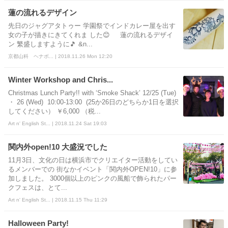
蓮の流れるデザイン
先日のジャグアタトゥー 学園祭でインドカレー屋を出す
女の子が描きにきてくれま した😊 蓮の流れるデザイ
ン 繁盛しますように🎵 &n...
京都山科 ヘナボ... | 2018.11.26 Mon 12:20
Winter Workshop and Chris...
Christmas Lunch Party!! with ‘Smoke Shack’ 12/25 (Tue)
・ 26 (Wed) 10:00-13:00 (25か26日のどちらか1日を選択
してください） ￥6,000 （税...
Art n' English St... | 2018.11.24 Sat 19:03
関内外open!10 大盛況でした
11月3日、文化の日は横浜市でクリエイター活動をしてい
るメンバーでの 街なかイベント「関内外OPEN!10」に参
加しました。 3000個以上のピンクの風船で飾られたパー
クフェスは、とて...
Art n' English St... | 2018.11.15 Thu 11:29
Halloween Party!