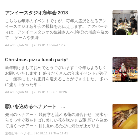
アンイースタジオ忘年会 2018
こちらも年末のイベントですが、毎年大盛況となるアン
イースタジオ忘年会の模様をお伝えします。 このパーテ
ィは、アンイースタジオの生徒さんへ1年分の感謝を込め
て、 ゲームや美味...
Art n' English St... | 2019.01.16 Wed 17:26
Christmas pizza lunch party!
新年明けましておめでとうございます！今年もよろしく
お願いいたします！ 盛りだくさんの年末イベントが終了
し、無事によいお正月を迎えることができました。 多い
に盛り上がった年...
Art n' English St... | 2019.01.13 Sun 10:26
願いを込めるヘナアート ...
先日のヘナアート 幾何学と流れる蓮の組合わせ 泥水か
らまっすぐ茎を伸ばし美しい花を咲かせる蓮 願いを込め
て描くヘナアート 目に触れるたびに気分が上がりま...
京都山科 ヘナボ... | 2018.11.29 Thu 11:41