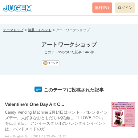
[pear_error: message="Success" code=0 mode=return level=notice
prefix="" info=""]
無料登録
ログイン
テーマトップ
個展・イベント
アートワークショップ
アートワークショップ
このテーマのついた記事：446件
このテーマに投稿された記事
Valentine's One Day Art C...
Candy Vending Machine 2月14日はセント・バレンタイン
ズデー。大好きなおともだちや家族に 『I LOVE YOU』
を伝える日。 アンイースタジオのバレンタインイベント
は、ハンドメイドのガ...
Art n' English St... | 2019.01.23 Wed 11:35