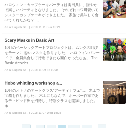
ハロウィン・カップケーキパーティは両日共に、賑やか
で楽しいパーティとなりました。 それぞれコワ可愛いモ
ンスターカップケーキができました。 家族で美味しく食
べてくれたかな？ ...
Art n' English St... | 2018.11.11 Sun 10:21
Scary Masks in Basic Art
10月のベーシックアートプロジェクトは、ムンクの叫び
をテーマに 恐いマスクを作りました。 ハロウィンパレー
ドで、全員集合して行進できたら面白かったなぁ。 The
Basic Art&nbs...
Art n' English St... | 2018.11.09 Fri 10:36
Hobo whittling workshop a...
10月のオトナのアートクラス“アーティカフェ”は、木工で
宝箱を作りました。 木工にちなんで、ホーボー作家であ
るディビッド氏を招待し、特別クラスを開講しました。
ホ...
Art n' English St... | 2018.11.07 Wed 15:36