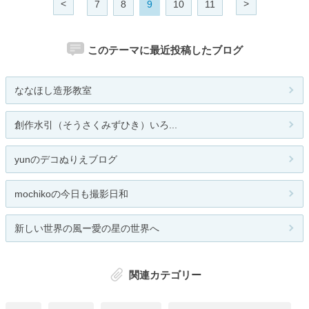
<
>
7
8
9
10
11
このテーマに最近投稿したブログ
ななほし造形教室
創作水引（そうさくみずひき）いろ...
yunのデコぬりえブログ
mochikoの今日も撮影日和
新しい世界の風ー愛の星の世界へ
関連カテゴリー