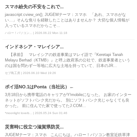
スマホ紛失の不安をこれで...
javascript:cview_on(); JUGEMテーマ：スマホ 「あれ、スマホがな
い…」そんな焦りを経験したことはありませんか？ 大切な個人情報が
入っているスマホだからこそ...
ハロー！パソコン... | 2026.06.22 Mon 11:18
インドネシア・マレイシア...
【承前】 マレイシアの鉄道事業はマレイ語で『Keretapi Tanah
Melayu Berhad（KTMB）』と呼ぶ政府系の公社で、鉄道事業者という
のは国を問わず一等地に広大な土地を持っていて、日本のJR...
セブ島工房 | 2026.06.10 Wed 19:26
ポイ活NO.1はPonta（当社比）←
3月18日から携帯電話のキャリアがY!mobileになった。 お家のインター
ネットがソフトバンク光だから。 別にソフトバンク光じゃなくても良
かった。 前に住んでた家で使ってたJ:COM...
*moonlight loverb... | 2026.05.24 Sun 01:46
災害時に役立つ滋賀県防災...
JUGEMテーマ：スマホ こんにちは。ハロー！パソコン教室近鉄草津