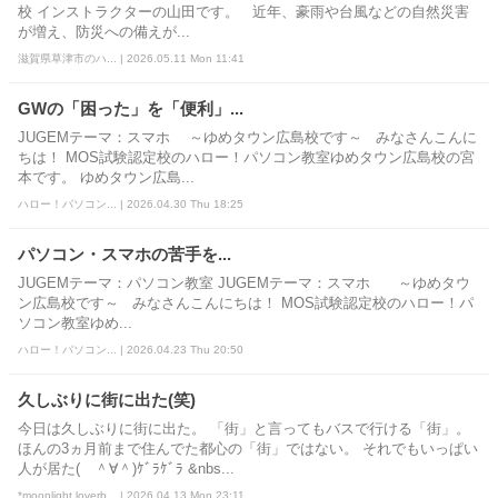
校 インストラクターの山田です。 近年、豪雨や台風などの自然災害
が増え、防災への備えが...
滋賀県草津市のハ... | 2026.05.11 Mon 11:41
GWの「困った」を「便利」...
JUGEMテーマ：スマホ ～ゆめタウン広島校です～ みなさんこんに
ちは！ MOS試験認定校のハロー！パソコン教室ゆめタウン広島校の宮
本です。 ゆめタウン広島...
ハロー！パソコン... | 2026.04.30 Thu 18:25
パソコン・スマホの苦手を...
JUGEMテーマ：パソコン教室 JUGEMテーマ：スマホ ～ゆめタウ
ン広島校です～ みなさんこんにちは！ MOS試験認定校のハロー！パ
ソコン教室ゆめ...
ハロー！パソコン... | 2026.04.23 Thu 20:50
久しぶりに街に出た(笑)
今日は久しぶりに街に出た。 「街」と言ってもバスで行ける「街」。
ほんの3ヵ月前まで住んでた都心の「街」ではない。 それでもいっぱい
人が居た( ＾∀＾)ｹﾞﾗｹﾞﾗ &nbs...
*moonlight loverb... | 2026.04.13 Mon 23:11