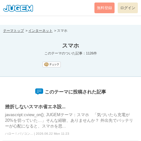
[pear_error: message="Success" code=0 mode=return level=notice
prefix="" info=""]
無料登録
ログイン
テーマトップ
インターネット
スマホ
スマホ
このテーマのついた記事：1126件
このテーマに投稿された記事
挫折しないスマホ省エネ設...
javascript:cview_on(); JUGEMテーマ：スマホ 「気づいたら充電が
20%を切っていた…」そんな経験、ありませんか？ 外出先でバッテリ
ーが心配になると、スマホを思...
ハロー！パソコン... | 2026.06.22 Mon 11:23