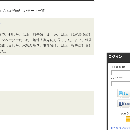
』さんが作成したテーマ一覧
2
まで、犯した。以上、報告致しました。以上、現実決済致し
インベーダーだった。地球人類を犯し尽くした。以上、報告
済致しました。水飲み鳥？。非生物？。以上、報告致しまし
した。
JUGEM ID
パスワード
次回か
»セキュア(SS