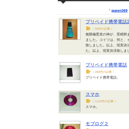
『
queen369
プリペイド携帯電話
（
58件の記事
）
無限極悪党の神が、受精卵
ました。コイツは、何と、
致しました。以上、現実決
た。以上、現実決済致しま
プリペイド携帯電話
（
488件の記事
）
プリペイド携帯電話。
スマホ
（
1126件の記事
）
スマホ。
モブログ２