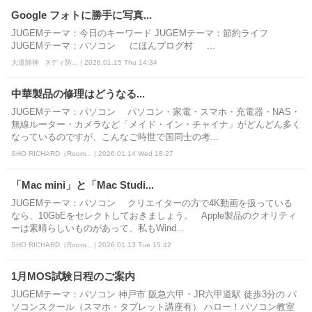
Google フォトに勝手に写真...
JUGEMテーマ：今日のキーワード JUGEMテーマ：節約ライフ
JUGEMテーマ：パソコン にほんブログ村 ...
大道師神 Xディ防... | 2026.01.15 Thu 14:34
中華製品の修理はどうなる...
JUGEMテーマ：パソコン パソコン・家電・スマホ・充電器・NAS・
無線ルーター・カメラなど「メイド・イン・チャイナ」がどんどん多く
なっているのですが、こんなご時世で国同士の考...
SHO RICHARD（Room... | 2026.01.14 Wed 18:27
「Mac mini」と「Mac Studi...
JUGEMテーマ：パソコン クリエイターの方で4K動画を扱っている
なら、10GbEをセレクトしておきましょう。 Apple製品のクオリティ
ーは素晴らしいものがあって、私もWind...
SHO RICHARD（Room... | 2026.01.13 Tue 15:42
1月MOS試験日程のご案内
JUGEMテーマ：パソコン 神戸市 阪急六甲・JR六甲道駅 徒歩3分の パ
ソコンスクール（スマホ・タブレット講座有） ハロー！パソコン教室