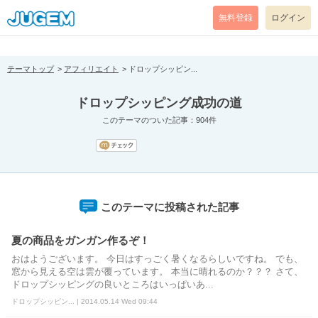
[pear_error: message="Success" code=0 mode=return level=notice
prefix="" info=""]
無料登録
ログイン
テーマトップ
アフィリエイト
ドロップシッピン...
ドロップシッピング成功の道
このテーマのついた記事：904件
このテーマに投稿された記事
夏の商品をガンガン作るぞ！
おはようございます。 今日はすっごく暑くなるらしいですね。 でも、
窓から見える空は雲が覆っています。 本当に晴れるのか？？？ さて、
ドロップシッピングの良いところはいっぱいあ...
ドロップシッピン... | 2014.05.14 Wed 09:44