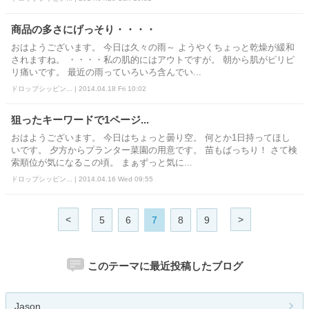
商品の多さにげっそり・・・・
おはようございます。 今日は久々の雨～ ようやくちょっと乾燥が緩和
されますね。 ・・・・私の肌的にはアウトですが。 朝から肌がピリピ
リ痛いです。 最近の雨っていろいろ含んでい...
ドロップシッピン... | 2014.04.18 Fri 10:02
狙ったキーワードで1ページ...
おはようございます。 今日はちょっと曇り空。 何とか1日持ってほし
いです。 夕方からプランター菜園の用意です。 苗もばっちり！ さて検
索順位が気になるこの頃。 まぁずっと気に...
ドロップシッピン... | 2014.04.16 Wed 09:55
<
>
5
6
7
8
9
このテーマに最近投稿したブログ
Jason