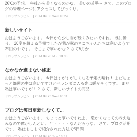
26℃の予想。 午後から暑くなるのかな。 暑いの苦手～ さて、このブロ
グの管理ページにアクセスしてびっくり。 ...
ドロップシッピン... | 2014.04.30 Wed 10:24
新しいサイト
おはようございます。 今日から少し雨が続くみたいですね。 既に曇
り。 20度を超える予報でしたが我が家のネコちゃんたちは寒いようで
布団の中です。 そこまで寒いかな？ さて5月か...
ドロップシッピン... | 2014.04.28 Mon 10:38
なかなか進まない修正
おはようございます。 今日はすがすがしくなる予定の晴れ！ まだちょ
っと部屋の中は寒いですけどベランダに入る光は暖かそうです。 まだ
私は寒いですが！？ さて、新しいサイトの商品...
ドロップシッピン... | 2014.04.23 Wed 10:11
ブログは毎日更新しなくて...
おはようございます。 ちょっと寒いですねよ。 暖かくなっての冷え込
みなので体がしんどい。 年・・・・なんだろうな。 さて、ブログ活用
です。 私はもしもで紹介された方法で5日間...
ドロップシッピン... | 2014.04.20 Sun 10:31