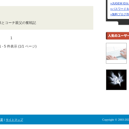
»JUGEM I
»パスワード
»無料ブログ
供とコーチ親父の奮戦記
1
 - 5 件表示 (1/1 ページ)
概要
|
サイトマップ
Copyright © 2003-