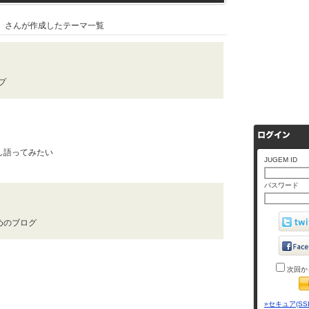
』さんが作成したテーマ一覧
プ
し語ってみたい
JUGEM ID
パスワード
めのブログ
次回か
»セキュア(SS