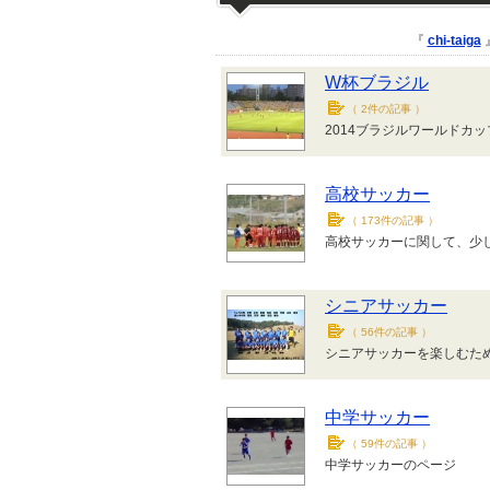
『
chi-taiga
W杯ブラジル
（
2件の記事
）
2014ブラジルワールドカッ
高校サッカー
（
173件の記事
）
高校サッカーに関して、少
シニアサッカー
（
56件の記事
）
シニアサッカーを楽しむた
中学サッカー
（
59件の記事
）
中学サッカーのページ