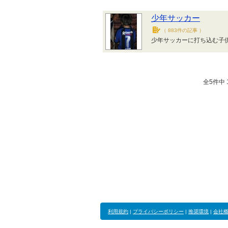
少年サッカー
（
883件の記事
）
少年サッカーに打ち込む子
全5件中 1
利用規約
|
プライバシーポリシー
|
推奨環境
|
会社