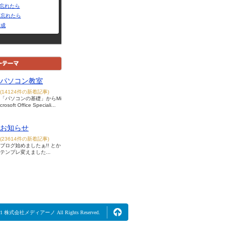
Dを忘れたら
を忘れたら
作成
パソコン教室
(14124件の新着記事)
「パソコンの基礎」からMi
crosoft Office Speciali...
お知らせ
(23614件の新着記事)
ブログ始めましたぁ!! とか
テンプレ変えました...
2021 株式会社メディアーノ All Rights Reserved.