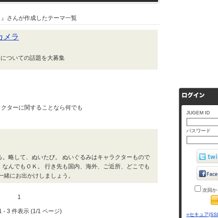
』さんが作成したテーマ一覧
眼カメラ
メラについての話題を大募集
ャラクターに関することなら何でも
JUGEM ID
パスワード
る。略して、ぬいたび。 ぬいぐるみはキャラクターもので
、なんでもＯＫ。 行き先も国内、海外、ご近所、どこでも
と一緒にお出かけしましょう。
次回か
1
 - 3 件表示 (1/1 ページ)
»セキュア(SS