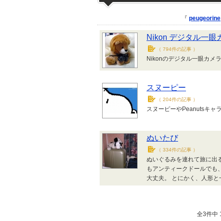
『
peugeorine
Nikon デジタル一
（
794件の記事
）
Nikonのデジタル一眼カ
スヌーピー
（
204件の記事
）
スヌーピーやPeanutsキ
ぬいたび
（
334件の記事
）
ぬいぐるみを連れて旅に出
もアンティークドールでも
大丈夫。 とにかく、人形
全3件中 1