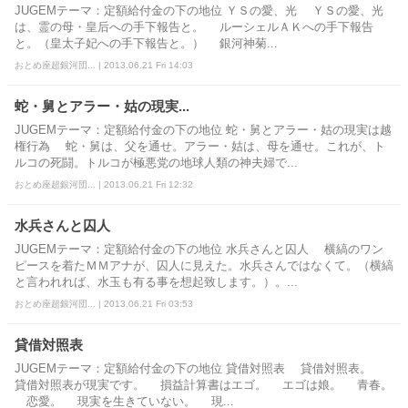
JUGEMテーマ：定額給付金の下の地位 ＹＳの愛、光 ＹＳの愛、光
は、霊の母・皇后への手下報告と。 ルーシェルＡＫへの手下報告
と。（皇太子妃への手下報告と。） 銀河神菊...
おとめ座超銀河団... | 2013.06.21 Fri 14:03
蛇・舅とアラー・姑の現実...
JUGEMテーマ：定額給付金の下の地位 蛇・舅とアラー・姑の現実は越
権行為 蛇・舅は、父を通せ。アラー・姑は、母を通せ。これが、ト
ルコの死闘。トルコが極悪党の地球人類の神夫婦で...
おとめ座超銀河団... | 2013.06.21 Fri 12:32
水兵さんと囚人
JUGEMテーマ：定額給付金の下の地位 水兵さんと囚人 横縞のワン
ピースを着たＭＭアナが、囚人に見えた。水兵さんではなくて。（横縞
と言われれば、水玉も有る事を想起致します。）。...
おとめ座超銀河団... | 2013.06.21 Fri 03:53
貸借対照表
JUGEMテーマ：定額給付金の下の地位 貸借対照表 貸借対照表。
貸借対照表が現実です。 損益計算書はエゴ。 エゴは娘。 青春。
恋愛。 現実を生きていない。 現...