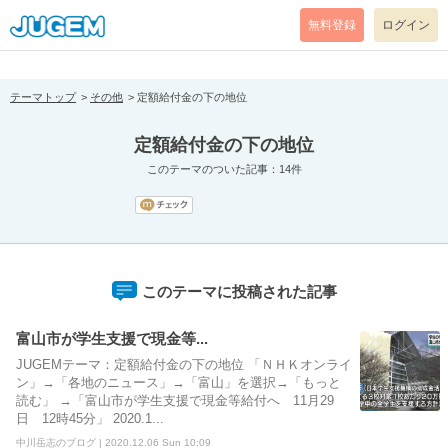
[pear_error: message="Success" code=0 mode=return level=notice
prefix="" info=""]
無料登録
ログイン
テーマトップ
その他
定額給付金の下の地位
定額給付金の下の地位
このテーマのついた記事：14件
このテーマに投稿された記事
富山市が学生支援で現金等...
JUGEMテーマ：定額給付金の下の地位 「ＮＨＫオンライ
ン」→「各地のニュース」→「富山」を選択→「もっと
読む」 →「富山市が学生支援で現金等給付へ 11月29
日 12時45分」 2020.1...
中川岳志のブログ | 2020.12.06 Sun 10:09