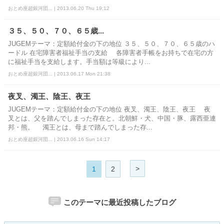
おとめ座超銀河団... | 2013.06.20 Thu 19:12
３５、５０、７０、６５歳...
JUGEMテーマ：定額給付金の下の地位 ３５、５０、７０、６５歳のハ
ードル 在宅障害者福祉手当の支給 各障害者手帳をお持ちで在宅の方
に福祉手当を支給します。手当額は等級により...
おとめ座超銀河団... | 2013.06.17 Mon 21:38
夜叉、濁王、陰王、夜王
JUGEMテーマ：定額給付金の下の地位 夜叉、濁王、陰王、夜王 夜
叉とは、父を踏んでしまった存在と。北朝鮮・犬、中国・豚、露西亜連
邦・熊。 濁王とは、母まで踏んでしまった存...
おとめ座超銀河団... | 2013.06.16 Sun 14:17
>
1
2
このテーマに最近投稿したブログ