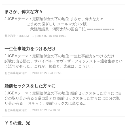
まさか、偉大な方々
JUGEMテーマ：定額給付金の下の地位 まさか、偉大な方々
．．．．．．ごまめの歯ぎしり メールマガジン版．．．．．．
衆議院議員 河野太郎の国会日記 ============...
井上和香・JUGEM・... | 2015.07.16 Thu 16:49
一生仕事能力をつけるだけ
JUGEMテーマ：定額給付金の下の地位 一生仕事能力をつけるだけ
試験に出る熟に、サバイバル・オヴ・ザ・フィッテスト＝適者生存とい
う語句が有った。これが、勉強と。先生は、こうい...
おとめ座超銀河団... | 2013.06.22 Sat 02:58
婚前セックスをした方々に...
JUGEMテーマ：定額給付金の下の地位 婚前セックスをした方々には自
分の取り分が有る＆逆自爆テロ 婚前セックスをした方々には自分の取
り分が有る おそらく、婚前セックスは単なる...
おとめ座超銀河団... | 2013.06.21 Fri 19:30
ＹＳの愛、光