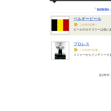
『
testicles
ベルギービール
（
41件の記事
）
ビールのカテゴリーは他に
プロレス
（
2702件の記事
）
メジャーからインディーズま
全2件中 1