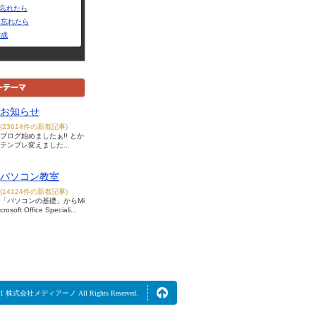
Dを忘れたら
を忘れたら
作成
お知らせ
(23614件の新着記事)
ブログ始めましたぁ!! とか
テンプレ変えました...
パソコン教室
(14124件の新着記事)
「パソコンの基礎」からMi
crosoft Office Speciali...
2021 株式会社メディアーノ All Rights Reserved.