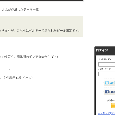
』さんが作成したテーマ一覧
ありますが、こちらはベルギーで造られたビール限定です。
で幅広く。団体問わずプヲタ集合(・∀・)
JUGEM ID
パスワード
1
 - 2 件表示 (1/1 ページ)
次回か
»セキュア(SS