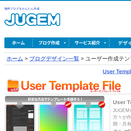
無料ブログをかんたん作成
ホーム
>
ブログデザイン一覧
>
ユーザー作成テンプ
User Tem
User 
JUGE
方々が
開・共