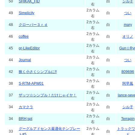
50
SHIKAK_FID
白
シル子
右
2カラム
49
Simplicity
白
つい
右
2カラム
48
クローバー３ｒｄ
白
mary
右
2カラム
46
coffee
白
オリノ
右
2カラム
45
gr-LikeEditor
白
Gun☆Ry
右
2カラム
44
Journal
白
つい
右
2カラム
42
狭く小さくシンプルに!!
白
809696
右
2カラム
38
S-RTM-APW01
白
阿早風
右
2カラム
37
ザッツ☆シンプル！だけじゃイヤ！
白
lance-sev
右
2カラム
34
カマクラ
白
シル子
右
2カラム
34
BRH;spt
白
Terrapin
右
グーグルアドセンス最適化テンプレー
2カラム
トラックワ
33
白
ト#5
右
ド