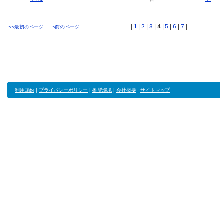
|
1
|
2
|
3
|
4
|
5
|
6
|
7
| ...
<<最初のページ
<前のページ
利用規約
|
プライバシーポリシー
|
推奨環境
|
会社概要
|
サイトマップ