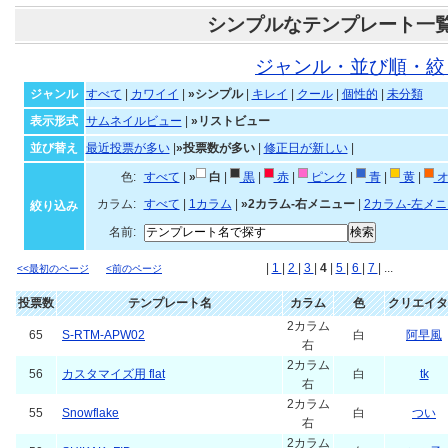
シンプルなテンプレート一
ジャンル・並び順・絞
ジャンル
すべて
|
カワイイ
|
»シンプル
|
キレイ
|
クール
|
個性的
|
未分類
表示形式
サムネイルビュー
|
»リストビュー
並び替え
最近投票が多い
|
»投票数が多い
|
修正日が新しい
|
色:
すべて
|
»
白
|
黒
|
赤
|
ピンク
|
青
|
黄
|
オ
カラム:
すべて
|
1カラム
|
»2カラム-右メニュー
|
2カラム-左メ
絞り込み
名前:
|
1
|
2
|
3
|
4
|
5
|
6
|
7
| ...
<<最初のページ
<前のページ
投票数
テンプレート名
カラム
色
クリエイタ
2カラム
65
S-RTM-APW02
白
阿早風
右
2カラム
56
カスタマイズ用 flat
白
tk
右
2カラム
55
Snowflake
白
つい
右
2カラム