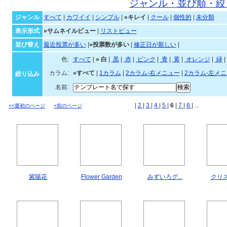
ジャンル・並び順・絞
ジャンル
すべて
|
カワイイ
|
シンプル
|
»キレイ
|
クール
|
個性的
|
未分類
表示形式
»サムネイルビュー
|
リストビュー
並び替え
最近投票が多い
|
»投票数が多い
|
修正日が新しい
|
色:
すべて
|
»
白
|
黒
|
赤
|
ピンク
|
青
|
黄
|
オレンジ
|
緑
|
カラム:
»すべて
|
1カラム
|
2カラム-右メニュー
|
2カラム-左メ
絞り込み
名前:
|
2
|
3
|
4
|
5
|
6
|
7
|
8
| ...
<<最初のページ
<前のページ
紫陽花
Flower Garden
みずいろグ...
クリス