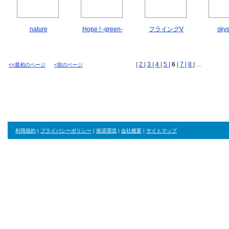
nature
Hope ! -green-
フライングV
skys
|
2
|
3
|
4
|
5
|
6
|
7
|
8
| ...
<<最初のページ
<前のページ
利用規約
|
プライバシーポリシー
|
推奨環境
|
会社概要
|
サイトマップ