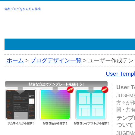
無料ブログをかんたん作成
ホーム
>
ブログデザイン一覧
>
ユーザー作成テンプ
User Tem
User 
JUGE
方々が
開・共
テンプ
ついて
JUGE