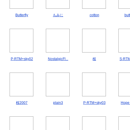
Butterfly
もみじ
cotton
butt
P-RTM+sky02
NostalgicFl...
桜
S-RT
桜2007
plain3
P-RTM+sky03
Hope !