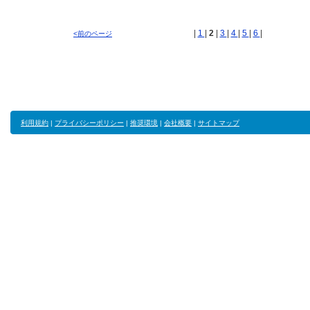
|
1
|
2
|
3
|
4
|
5
|
6
|
<前のページ
利用規約
|
プライバシーポリシー
|
推奨環境
|
会社概要
|
サイトマップ