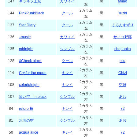
147
キラキラ王冠
カワイイ
黒
amao
左
2カラム
144
PinkPunkBlack
クール
黒
Yuzki
左
2カラム
137
Star Diary
クール
黒
くろんすずり
左
2カラム
136
♪music
カワイイ
黒
サイコ野郎
左
2カラム
135
midnight
シンプル
黒
chepooka
左
2カラム
128
#Check black
クール
黒
itsu
左
2カラム
114
Cry for the moon,
キレイ
黒
Chizl
左
2カラム
108
colorfulnight
キレイ
黒
空雄
左
2カラム
107
遠い空 in black
シンプル
黒
あお
左
2カラム
84
retoro 椿
キレイ
黒
72
左
2カラム
81
水面の空
シンプル
黒
あお
左
2カラム
50
acqua alice
キレイ
黒
72
左