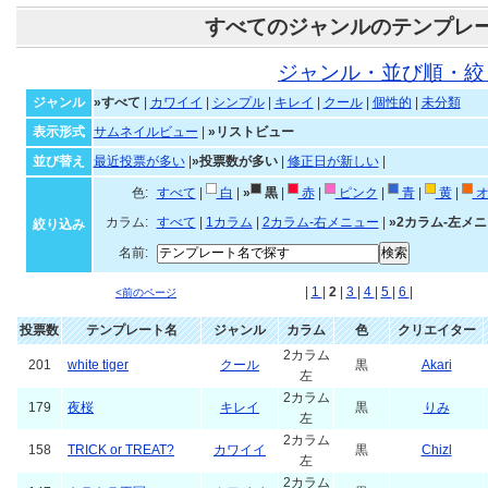
すべてのジャンルのテンプレ
ジャンル・並び順・絞
ジャンル
»すべて
|
カワイイ
|
シンプル
|
キレイ
|
クール
|
個性的
|
未分類
表示形式
サムネイルビュー
|
»リストビュー
並び替え
最近投票が多い
|
»投票数が多い
|
修正日が新しい
|
色:
すべて
|
白
|
»
黒
|
赤
|
ピンク
|
青
|
黄
|
オ
カラム:
すべて
|
1カラム
|
2カラム-右メニュー
|
»2カラム-左メ
絞り込み
名前:
|
1
|
2
|
3
|
4
|
5
|
6
|
<前のページ
投票数
テンプレート名
ジャンル
カラム
色
クリエイター
2カラム
201
white tiger
クール
黒
Akari
左
2カラム
179
夜桜
キレイ
黒
りみ
左
2カラム
158
TRICK or TREAT?
カワイイ
黒
Chizl
左
2カラム