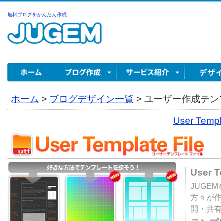
無料ブログをかんたん作成
ホーム
>
ブログデザイン一覧
>
ユーザー作成テンプ
User Tem
User 
JUGE
方々が
開・共