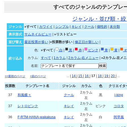
すべてのジャンルのテンプレ
ジャンル・並び順・絞
ジャンル
»すべて
|
カワイイ
|
シンプル
|
キレイ
|
クール
|
個性的
|
未分類
表示形式
サムネイルビュー
|
»リストビュー
並び替え
最近投票が多い
|
»投票数が多い
|
修正日が新しい
|
色:
»すべて
|
白
|
黒
|
赤
|
ピンク
|
青
|
黄
|
オ
カラム:
すべて
|
1カラム
|
2カラム-右メニュー
|
»2カラム-左メ
絞り込み
名前:
... |
14
|
15
|
16
|
17
|
18
|
19
|
20
| ...
<<最初のページ
<前のページ
投票数
テンプレート名
ジャンル
カラム
色
クリエイタ
2カラム
37
和風蝶々
クール
黒
j-king
左
2カラム
37
レトロピンク
キレイ
ピンク
コロタ
左
2カラム
36
F-RTM-HANA-wakakusa
キレイ
白
阿早風
左
2カラム