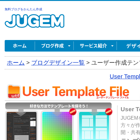
無料ブログをかんたん作成
ホーム
>
ブログデザイン一覧
>
ユーザー作成テンプ
User Tem
User 
JUGE
方々が
開・共