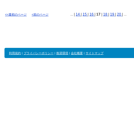
... |
14
|
15
|
16
|
17
|
18
|
19
|
20
| ...
<<最初のページ
<前のページ
利用規約
|
プライバシーポリシー
|
推奨環境
|
会社概要
|
サイトマップ