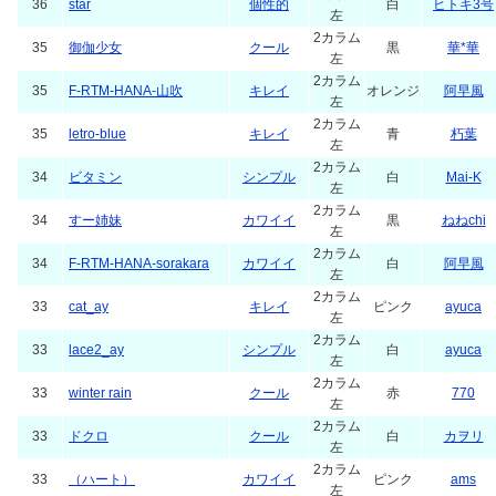
36
star
個性的
白
ヒトキ3号
左
2カラム
35
御伽少女
クール
黒
華*華
左
2カラム
35
F-RTM-HANA-山吹
キレイ
オレンジ
阿早風
左
2カラム
35
letro-blue
キレイ
青
朽葉
左
2カラム
34
ビタミン
シンプル
白
Mai-K
左
2カラム
34
すー姉妹
カワイイ
黒
ねねchi
左
2カラム
34
F-RTM-HANA-sorakara
カワイイ
白
阿早風
左
2カラム
33
cat_ay
キレイ
ピンク
ayuca
左
2カラム
33
lace2_ay
シンプル
白
ayuca
左
2カラム
33
winter rain
クール
赤
770
左
2カラム
33
ドクロ
クール
白
カヲリ
左
2カラム
33
（ハート）
カワイイ
ピンク
ams
左