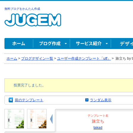
無料ブログをかんたん作成
ホーム
>
ブログデザイン一覧
>
ユーザー作成テンプレート「utf」
>
旅立ち by t
投票完了しました。
前のテンプレート
ランダム表示
テンプレート名
旅立ち
takad