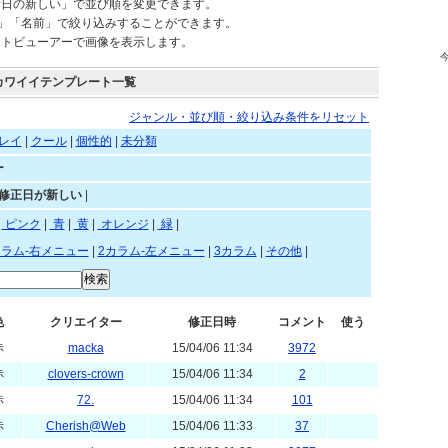
されているテンプレートを自由にご利用頂けます。
新日の新しい」で並び順を変更できます。
)」「名前」で絞り込みすることができます。
ートビューアーで画像を表示します。
カワイイテンプレート一覧
ジャンル・並び順・絞り込み条件をリセット
レイ
|
クール
|
個性的
|
未分類
ー
»修正日が新しい
|
赤
|
ピンク
|
青
|
黄
|
オレンジ
|
緑
|
カラム-右メニュー
|
2カラム-左メニュー
|
3カラム
|
その他
|
色
クリエイター
修正日時
コメント
使う
赤
macka
15/04/06 11:34
3972