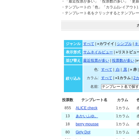
・「最近投票が多い」「投票数の多い」「更
・テンプレートの「色」「カラム(レイアウト
・テンプレート名をクリックするとテンプレ
ジャンル
すべて
|
»カワイイ
|
シンプル
|
キ
表示形式
サムネイルビュー
|
»リストビュ
並び替え
最近投票が多い
|
投票数が多い
|
色:
すべて
|
白
|
黒
|
»
カラム:
すべて
|
»1カラム
|
2
絞り込み
名前:
投票数
テンプレート名
カラム
855
ALICE check
1カラム