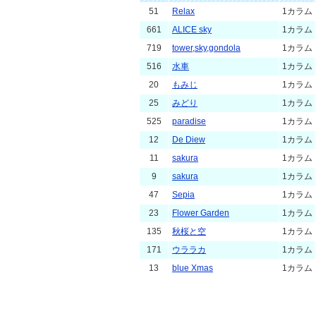
51
Relax
1カラム
661
ALICE sky
1カラム
719
tower,sky,gondola
1カラム
516
水車
1カラム
20
もみじ
1カラム
25
みどり
1カラム
525
paradise
1カラム
12
De Diew
1カラム
11
sakura
1カラム
9
sakura
1カラム
47
Sepia
1カラム
23
Flower Garden
1カラム
135
秋桜と空
1カラム
171
ウララカ
1カラム
13
blue Xmas
1カラム