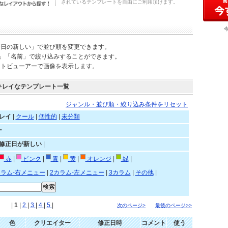
されているテンプレートを自由にご利用頂けます。
新日の新しい」で並び順を変更できます。
)」「名前」で絞り込みすることができます。
ートビューアーで画像を表示します。
キレイなテンプレート一覧
ジャンル・並び順・絞り込み条件をリセット
レイ
|
クール
|
個性的
|
未分類
ー
»修正日が新しい
|
赤
|
ピンク
|
青
|
黄
|
オレンジ
|
緑
|
カラム-右メニュー
|
2カラム-左メニュー
|
3カラム
|
その他
|
|
1
|
2
|
3
|
4
|
5
|
次のページ>
最後のページ>>
色
クリエイター
修正日時
コメント
使う