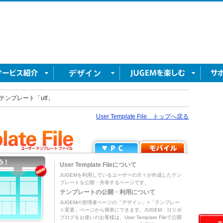
テンプレート「utf」
User Template File トップへ戻る
User Template Fileについて
JUGEMを利用しているユーザーの方々が作成したテン
プレートを公開・共有するページです。
テンプレートの公開・利用について
JUGEMの管理者ページの「デザイン」>「テンプレー
ト変更」ページから簡単にできます。JUGEM、ロリポ
ブログをお使いのお客様は、User Template Fileで公開