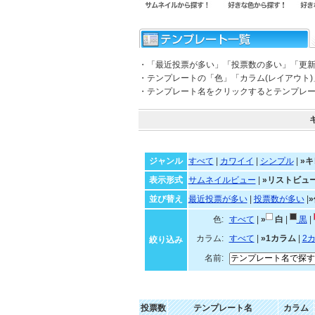
・「最近投票が多い」「投票数の多い」「更
・テンプレートの「色」「カラム(レイアウト
・テンプレート名をクリックするとテンプレ
ジャンル
すべて
|
カワイイ
|
シンプル
|
»キ
表示形式
サムネイルビュー
|
»リストビュ
並び替え
最近投票が多い
|
投票数が多い
|
色:
すべて
|
»
白
|
黒
|
カラム:
すべて
|
»1カラム
|
2
絞り込み
名前:
投票数
テンプレート名
カラム