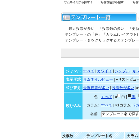
・「最近投票が多い」「投票数の多い」「更
・テンプレートの「色」「カラム(レイアウト
・テンプレート名をクリックするとテンプレ
ジャンル
すべて
|
カワイイ
|
シンプル
|
キ
表示形式
サムネイルビュー
|
»リストビュ
並び替え
最近投票が多い
|
投票数が多い
|
色:
すべて
|
»
白
|
黒
|
カラム:
すべて
|
»1カラム
|
2
絞り込み
名前:
投票数
テンプレート名
カラム