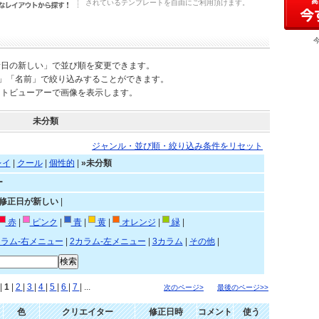
されているテンプレートを自由にご利用頂けます。
新日の新しい」で並び順を変更できます。
)」「名前」で絞り込みすることができます。
ートビューアーで画像を表示します。
未分類
ジャンル・並び順・絞り込み条件をリセット
レイ
|
クール
|
個性的
|
»未分類
ー
»修正日が新しい
|
赤
|
ピンク
|
青
|
黄
|
オレンジ
|
緑
|
カラム-右メニュー
|
2カラム-左メニュー
|
3カラム
|
その他
|
|
1
|
2
|
3
|
4
|
5
|
6
|
7
| ...
次のページ>
最後のページ>>
色
クリエイター
修正日時
コメント
使う