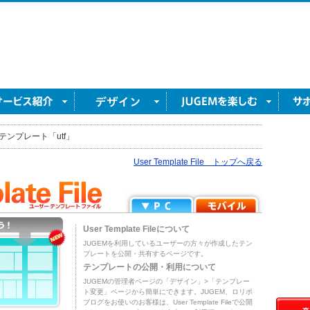
テンプレート「utf」
User Template File トップへ戻る
User Template Fileについて
JUGEMを利用しているユーザーの方々が作成したテン
プレートを公開・共有するページです。
テンプレートの公開・利用について
JUGEMの管理者ページの「デザイン」>「テンプレー
ト変更」ページから簡単にできます。JUGEM、ロリポ
ブログをお使いのお客様は、User Template Fileで公開