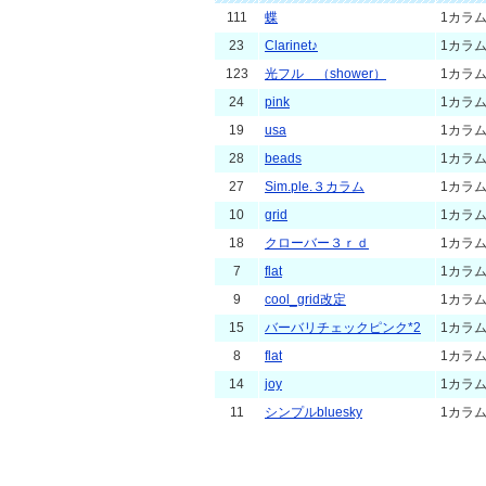
111
蝶
1カラ
23
Clarinet♪
1カラ
123
光フル （shower）
1カラ
24
pink
1カラ
19
usa
1カラ
28
beads
1カラ
27
Sim.ple.３カラム
1カラ
10
grid
1カラ
18
クローバー３ｒｄ
1カラ
7
flat
1カラ
9
cool_grid改定
1カラ
15
バーバリチェックピンク*2
1カラ
8
flat
1カラ
14
joy
1カラ
11
シンプルbluesky
1カラ