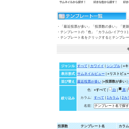
・「最近投票が多い」「投票数の多い」「更
・テンプレートの「色」「カラム(レイアウト
・テンプレート名をクリックするとテンプレ
ジャンル
すべて
|
カワイイ
|
シンプル
|
»キ
表示形式
サムネイルビュー
|
»リストビュ
並び替え
最近投票が多い
|
»投票数が多い
|
色:
»すべて
|
白
|
黒
|
カラム:
すべて
|
1カラム
|
2カ
絞り込み
名前:
投票数
テンプレート名
カラム