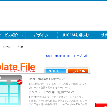
テンプレート「utf」
User Template File トップへ戻る
User Template Fileについて
JUGEMを利用しているユーザーの方々が作成したテン
プレートを公開・共有するページです。
テンプレートの公開・利用について
JUGEMの管理者ページの「デザイン」>「テンプレー
ト変更」ページから簡単にできます。JUGEM、ロリポ
ブログをお使いのお客様は、User Template Fileで公開