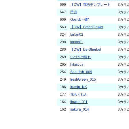
699
【DW】雪柄テンプレート
3カラ
647
堕月
3カラ
609
Gosick～蝶*
3カラ
563
【DW】GreenFlower
3カラ
324
tartan02
3カラ
298
tartan01
3カラ
280
【DW】Ice-Sherbet
3カラ
269
いつかの憧れ
3カラ
265
hibiscus
3カラ
254
Sea_fish_009
3カラ
249
freshGreen_015
3カラ
186
Irumip_NK
3カラ
177
花もくれん
3カラ
164
flower_011
3カラ
162
sakura_014
3カラ