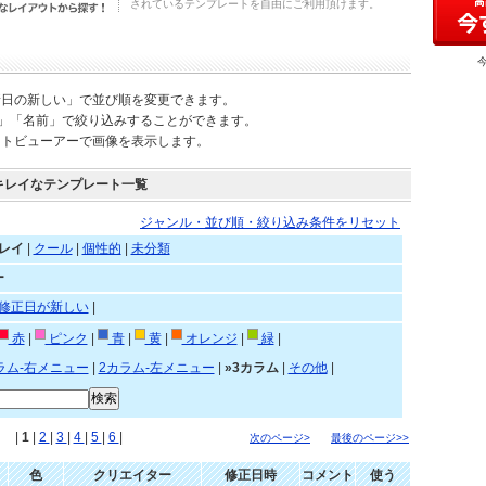
されているテンプレートを自由にご利用頂けます。
新日の新しい」で並び順を変更できます。
)」「名前」で絞り込みすることができます。
ートビューアーで画像を表示します。
キレイなテンプレート一覧
ジャンル・並び順・絞り込み条件をリセット
レイ
|
クール
|
個性的
|
未分類
ー
修正日が新しい
|
赤
|
ピンク
|
青
|
黄
|
オレンジ
|
緑
|
ラム-右メニュー
|
2カラム-左メニュー
|
»3カラム
|
その他
|
|
1
|
2
|
3
|
4
|
5
|
6
|
次のページ>
最後のページ>>
色
クリエイター
修正日時
コメント
使う