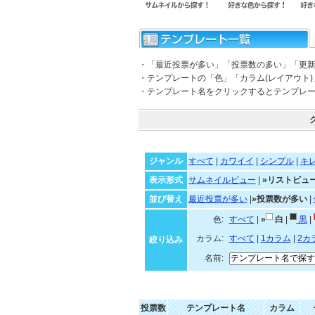
・「最近投票が多い」「投票数の多い」「更
・テンプレートの「色」「カラム(レイアウト
・テンプレート名をクリックするとテンプレ
ジャンル
すべて
|
カワイイ
|
シンプル
|
キ
表示形式
サムネイルビュー
|
»リストビュ
並び替え
最近投票が多い
|
»投票数が多い
|
色:
すべて
|
»
白
|
黒
|
カラム:
すべて
|
1カラム
|
2カ
絞り込み
名前:
投票数
テンプレート名
カラム