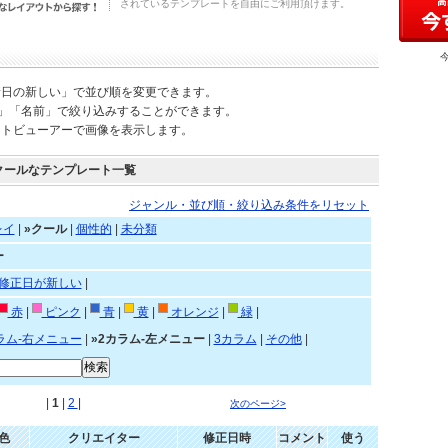
されているテンプレートを自由にご利用頂けます。
新日の新しい」で並び順を変更できます。
)」「名前」で絞り込みすることができます。
ートビューアーで画像を表示します。
クールなテンプレート一覧
ジャンル・並び順・絞り込み条件をリセット
レイ
|
»クール
|
個性的
|
未分類
ー
修正日が新しい
|
赤
|
ピンク
|
青
|
黄
|
オレンジ
|
緑
|
ラム-右メニュー
|
»2カラム-左メニュー
|
3カラム
|
その他
|
|
1
|
2
|
次のページ>
色
クリエイター
修正日時
コメント
使う