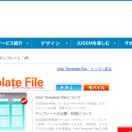
テンプレート「utf」
User Template File トップへ戻る
User Template Fileについて
JUGEMを利用しているユーザーの方々が作成したテン
プレートを公開・共有するページです。
テンプレートの公開・利用について
JUGEMの管理者ページの「デザイン」>「テンプレー
ト変更」ページから簡単にできます。JUGEM、ロリポ
ブログをお使いのお客様は、User Template Fileで公開