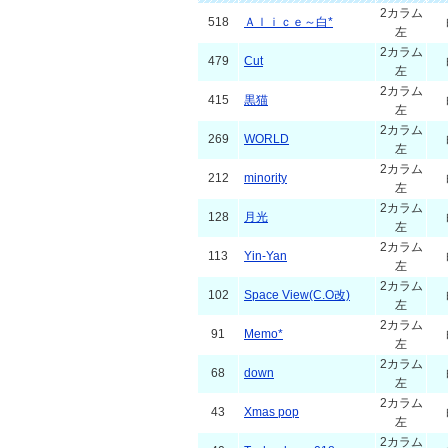
2カラム
518
Ａｌｉｃｅ～白*
左
2カラム
479
Cut
左
2カラム
415
黒猫
左
2カラム
269
WORLD
左
2カラム
212
minority
左
2カラム
128
月光
左
2カラム
113
Yin-Yan
左
2カラム
102
Space View(C.O改)
左
2カラム
91
Memo*
左
2カラム
68
down
左
2カラム
43
Xmas pop
左
2カラム