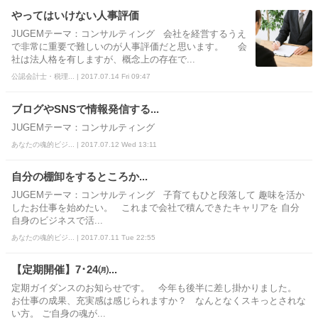
やってはいけない人事評価
JUGEMテーマ：コンサルティング 会社を経営するうえ
で非常に重要で難しいのが人事評価だと思います。 会
社は法人格を有しますが、概念上の存在で...
公認会計士・税理... | 2017.07.14 Fri 09:47
ブログやSNSで情報発信する...
JUGEMテーマ：コンサルティング
あなたの魂的ビジ... | 2017.07.12 Wed 13:11
自分の棚卸をするところか...
JUGEMテーマ：コンサルティング 子育てもひと段落して 趣味を活か
したお仕事を始めたい。 これまで会社で積んできたキャリアを 自分
自身のビジネスで活...
あなたの魂的ビジ... | 2017.07.11 Tue 22:55
【定期開催】7･24㈪...
定期ガイダンスのお知らせです。 今年も後半に差し掛かりました。
お仕事の成果、充実感は感じられますか？ なんとなくスキっとされな
い方。 ご自身の魂が...