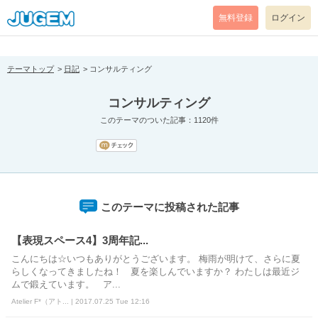
[pear_error: message="Success" code=0 mode=return level=notice
prefix="" info=""]
無料登録
ログイン
テーマトップ
日記
コンサルティング
コンサルティング
このテーマのついた記事：1120件
このテーマに投稿された記事
【表現スペース4】3周年記...
こんにちは☆いつもありがとうございます。 梅雨が明けて、さらに夏
らしくなってきましたね！ 夏を楽しんでいますか？ わたしは最近ジ
ムで鍛えています。 ア...
Atelier F*（アト... | 2017.07.25 Tue 12:16