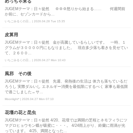
めっちゃ来る
JUGEMテーマ：日々徒然 💢💢💢怒りから始まる…… 何週間前
か前に、セゾンカードから...
いちごみるくの日... | 2026.04.28 Tue 15:35
皮算用
JUGEMテーマ：日々徒然 金が高騰しているらしいです。 一時、１
グラムが３００００円にもなりました。 現在多少落ち着きを見せてい
て、２６００...
いちごみるくの日... | 2026.04.27 Mon 10:43
風邪 その後
JUGEMテーマ：日々徒然 先週、発熱後の生活は 体力も落ちているだ
ろうし 実際ダルいし エネルギー消費を最低限にするべく 家事も最低限
で過ごしました←サ...
Moonlight* | 2026.04.27 Mon 07:10
花壇の花と昆虫
JUGEMテーマ：日々徒然 4/20、花壇では満開の芝桜とネモフィラにツ
マグロヒョウモン蝶が吸蜜に・・・。 4/24雨上がり、鈴蘭に雨滴が光
っています。 4/25、満開となった...