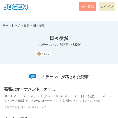
[pear_error: message="Success" code=0 mode=return level=notice
prefix="" info=""]
無料登録
ログイン
テーマトップ
日記
日々徒然
日々徒然
このテーマのついた記事：47270件
このテーマに投稿された記事
薔薇のオーナメント オー...
JUGEMテーマ：ステンドグラス JUGEMテーマ：日々徒然 ステン
ドグラス体験で バラのオーナメントを制作されました✨ &nb...
まりね通信 | 2026.04.28 Tue 17:20