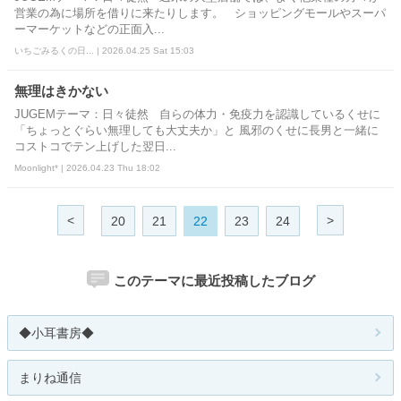
営業の為に場所を借りに来たりします。 ショッピングモールやスーパ
ーマーケットなどの正面入...
いちごみるくの日... | 2026.04.25 Sat 15:03
無理はきかない
JUGEMテーマ：日々徒然 自らの体力・免疫力を認識しているくせに
「ちょっとぐらい無理しても大丈夫か」と 風邪のくせに長男と一緒に
コストコでテン上げした翌日...
Moonlight* | 2026.04.23 Thu 18:02
<
>
20
21
22
23
24
このテーマに最近投稿したブログ
◆小耳書房◆
まりね通信