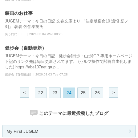
装画のお仕事
JUGEMテーマ：今日の日記 文春文庫より 「決定版密命10 遺恨 影ノ
剣」 著者 佐伯泰英氏
笑う門に・・・ | 2026.03.04 Wed 09:28
健歩会（自動更新）
JUGEMテーマ：今日の日記 健歩会[街歩・山歩]GP 専用ホームページ
下記のリンク先は毎日更新されてます。 (セルフ操作で閲覧自由化しま
した) https://abe107net.grup...
健歩会［首都圏編］ | 2026.03.03 Tue 07:28
<
>
22
23
24
25
26
このテーマに最近投稿したブログ
My First JUGEM