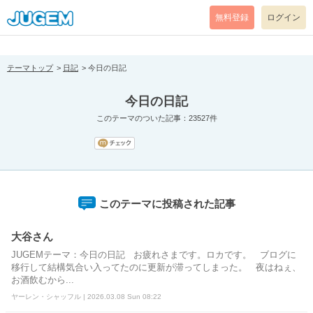
[pear_error: message="Success" code=0 mode=return level=notice
prefix="" info=""]
無料登録
ログイン
テーマトップ
日記
今日の日記
今日の日記
このテーマのついた記事：23527件
このテーマに投稿された記事
大谷さん
JUGEMテーマ：今日の日記 お疲れさまです。ロカです。 ブログに
移行して結構気合い入ってたのに更新が滞ってしまった。 夜はねぇ、
お酒飲むから...
ヤーレン・シャッフル | 2026.03.08 Sun 08:22